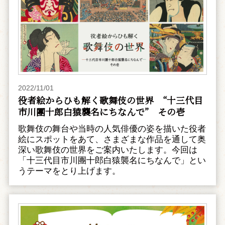
2022/11/01
役者絵からひも解く歌舞伎の世界 “十三代目
市川團十郎白猿襲名にちなんで” その壱
歌舞伎の舞台や当時の人気俳優の姿を描いた役者
絵にスポットをあて、さまざまな作品を通して奥
深い歌舞伎の世界をご案内いたします。今回は
「十三代目市川團十郎白猿襲名にちなんで」とい
うテーマをとり上げます。