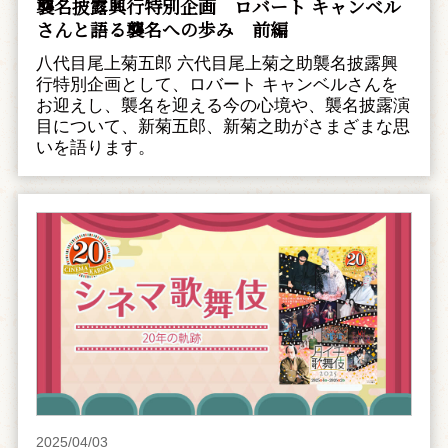
襲名披露興行特別企画 ――ロバート キャンベル
さんと語る襲名への歩み 前編
八代目尾上菊五郎 六代目尾上菊之助襲名披露興
行特別企画として、ロバート キャンベルさんを
お迎えし、襲名を迎える今の心境や、襲名披露演
目について、新菊五郎、新菊之助がさまざまな思
いを語ります。
2025/04/03