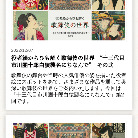
2022/12/07
役者絵からひも解く歌舞伎の世界 “十三代目
市川團十郎白猿襲名にちなんで” その弐
歌舞伎の舞台や当時の人気俳優の姿を描いた役者
絵にスポットをあて、さまざまな作品を通して奥
深い歌舞伎の世界をご案内いたします。今回は
「十三代目市川團十郎白猿襲名にちなんで」第2
回です。