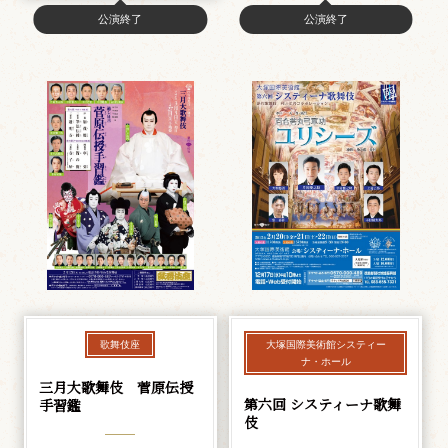
公演終了
公演終了
歌舞伎座
大塚国際美術館システィー
ナ・ホール
三月大歌舞伎 菅原伝授
第六回 システィーナ歌舞
手習鑑
伎