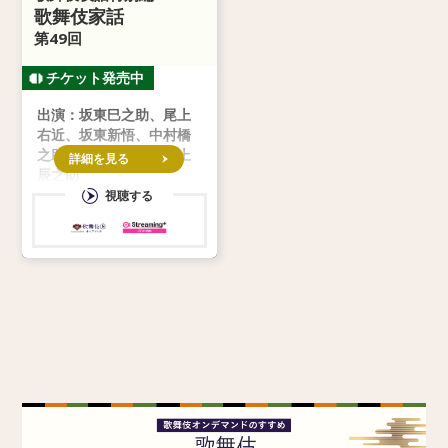
歌舞伎家話
第49回
出演：坂東巳之助、尾上
右近、坂東新悟、中村橋
之助、市川染五郎、尾上
詳細を見る
辰之助
視聴する