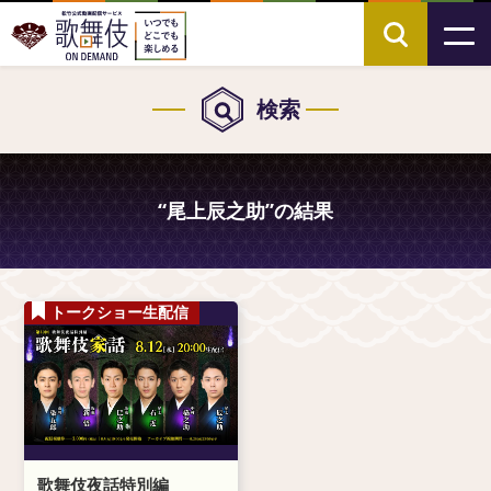
検索
“尾上辰之助”の結果
トークショー生配信
歌舞伎夜話特別編