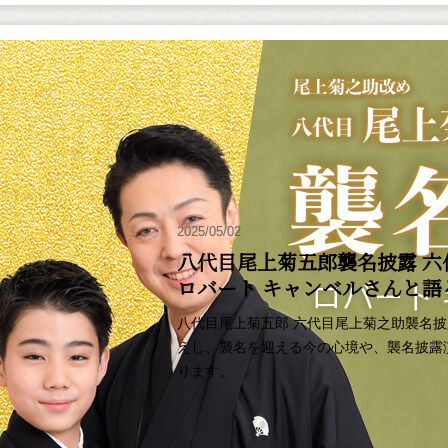
2025/05/02
八代目尾上菊五郎襲名披露 六
ロバート キャンベルさんと
八代目尾上菊五郎 六代目尾上菊之助襲名
えし、襲名を迎える今の心境や、襲名披露
ります。