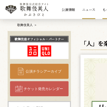
公演情報
ニュース
も
歌舞伎美人
歌舞伎座
オフィシャル・パートナー
「人」を
公演チラシアーカイブ
チケット発売カレンダー