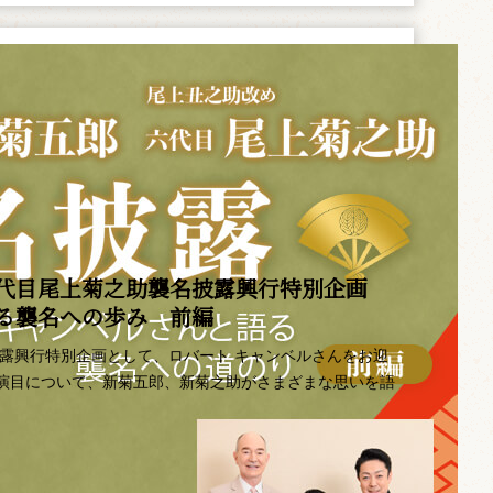
代目尾上菊之助襲名披露興行特別企画 ――
語る襲名への歩み 前編
披露興行特別企画として、ロバート キャンベルさんをお迎
演目について、新菊五郎、新菊之助がさまざまな思いを語