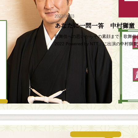
2022/08/03
あなたに一問一答 中村獅童
歌舞伎への思いからその素顔まで、歌舞伎
2022 Powered by NTT」に出演の