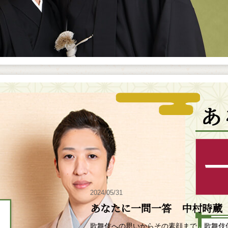
2024/05/31
あなたに一問一答 中村時蔵
歌舞伎への思いからその素顔まで、歌舞伎