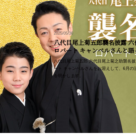
2025/05/30
八代目尾上菊五郎襲名披露 六
ロバート キャンベルさんと
八代目尾上菊五郎 六代目尾上菊之助襲名
ート キャンベルさんをお迎えして、6月
を明かします。