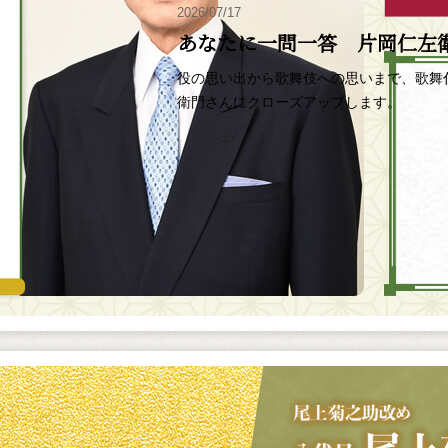
2026/07/17
あなたに一問一答 片岡仁左
役の思い出から歌舞伎への思いまで、歌舞
衛門さんにクローズアップします。