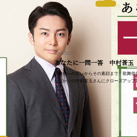
2019/11/27
あなたに一問一答 中村莟玉
歌舞伎への思いからその素顔まで、歌舞伎
たばかりの中村莟玉さんにクローズアップ