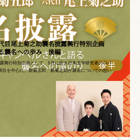
代目尾上菊之助襲名披露興行特別企画 ――
語る襲名への歩み 後編
披露興行特別企画として、5月に続き日本文学研究者のロバ
の演目を中心に、新菊五郎、新菊之助が襲名についての思い