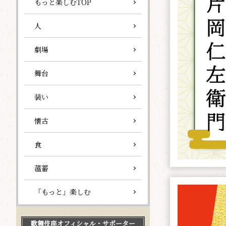
もっと楽しむTOP
人
劇場
舞台
装い
懐古
食
薀蓄
「もっと」楽しむ
歌舞伎座
オフィシャル・サポーター