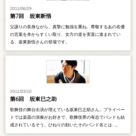
2011/06/29
第7回 坂東新悟
父譲りの長身ながら、真摯に勉強を重ね、尊敬するあの名優
の言葉を本からすくい取り、女方の道を実直に進まれてい
る、坂東新悟さんの登場です。
2011/03/10
第6回 坂東巳之助
歌舞伎の舞台出演が増えている坂東巳之助さん。プライベー
トでは楽器の演奏がお好きで、歌舞伎界の有志でバンドも結
成されているそう。ひねりの効いたそのバンド名とは...。