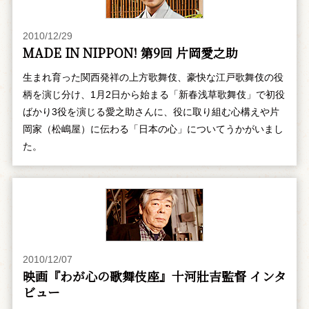
2010/12/29
MADE IN NIPPON! 第9回 片岡愛之助
生まれ育った関西発祥の上方歌舞伎、豪快な江戸歌舞伎の役
柄を演じ分け、1月2日から始まる「新春浅草歌舞伎」で初役
ばかり3役を演じる愛之助さんに、役に取り組む心構えや片
岡家（松嶋屋）に伝わる「日本の心」についてうかがいまし
た。
2010/12/07
映画『わが心の歌舞伎座』十河壯吉監督 インタ
ビュー