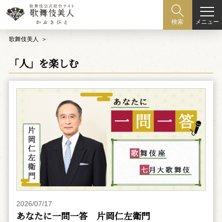
メニュー
検索
歌舞伎美人
「人」を楽しむ
2026/07/17
あなたに一問一答 片岡仁左衛門