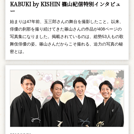
KABUKI by KISHIN 篠山紀信特別インタビュ
ー
始まりは47年前、玉三郎さんの舞台を撮影したこと。以来、
俳優の刹那を撮り続けてきた篠山さんの作品が408ページの
写真集になりました。掲載されているのは、総勢53人もの歌
舞伎俳優の姿。篠山さんだからこそ撮れる、迫力の写真の秘
密とは。