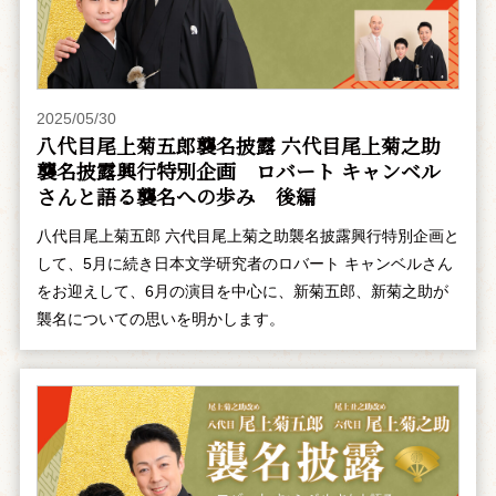
2025/05/30
八代目尾上菊五郎襲名披露 六代目尾上菊之助
襲名披露興行特別企画 ――ロバート キャンベル
さんと語る襲名への歩み 後編
八代目尾上菊五郎 六代目尾上菊之助襲名披露興行特別企画と
して、5月に続き日本文学研究者のロバート キャンベルさん
をお迎えして、6月の演目を中心に、新菊五郎、新菊之助が
襲名についての思いを明かします。