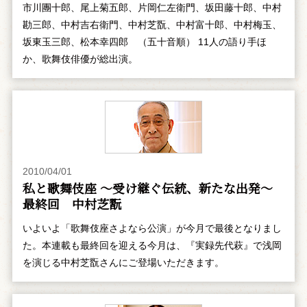
市川團十郎、尾上菊五郎、片岡仁左衛門、坂田藤十郎、中村
勘三郎、中村吉右衛門、中村芝翫、中村富十郎、中村梅玉、
坂東玉三郎、松本幸四郎 （五十音順） 11人の語り手ほ
か、歌舞伎俳優が総出演。
2010/04/01
私と歌舞伎座 ～受け継ぐ伝統、新たな出発～
最終回 中村芝翫
いよいよ「歌舞伎座さよなら公演」が今月で最後となりまし
た。本連載も最終回を迎える今月は、『実録先代萩』で浅岡
を演じる中村芝翫さんにご登場いただきます。