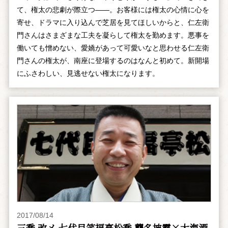
て、権太の悲劇が際立つ――。お客様には権太の心情に心を
寄せ、ドラマに入り込んで芝居を見てほしいからと、仁左衛
門さんはさまざまな工夫を凝らして権太を勤めます。悪事を
働いても憎めない、愛嬌があって可愛いなと思わせる仁左衛
門さんの権太が、南座に登場するのはなんと初めて。新開場
にふさわしい、見逃せない権太になります。
2017/08/14
三喬 改メ 七代目笑福亭松喬 襲名披露×大海酒