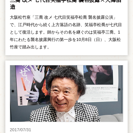
造
大阪松竹座「三喬 改メ 七代目笑福亭松喬 襲名披露公演」
で、江戸時代から続く上方落語の名跡、笑福亭松喬が七代目
として復活します。師からその名を継ぐのは笑福亭三喬。1
年にわたる襲名披露興行の第一歩を10月8日（日）、大阪松
竹座で踏み出します。
2017/07/31