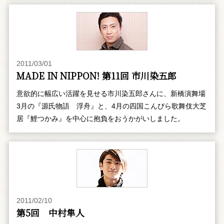
2011/03/01
MADE IN NIPPON! 第11回 市川染五郎
意欲的に幅広い活躍を見せる市川染五郎さんに、新橋演舞場
3月の『源氏物語 浮舟』と、4月の四国こんぴら歌舞伎大芝
居『鯉つかみ』を中心に抱負をおうかがいしました。
2011/02/10
第5回 中村隼人