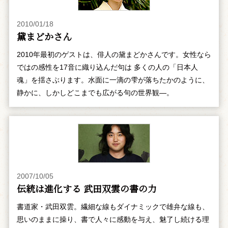
2010/01/18
黛まどかさん
2010年最初のゲストは、俳人の黛まどかさんです。女性なら
ではの感性を17音に織り込んだ句は 多くの人の「日本人
魂」を揺さぶります。水面に一滴の雫が落ちたかのように、
静かに、しかしどこまでも広がる句の世界観―。
2007/10/05
伝統は進化する 武田双雲の書の力
書道家・武田双雲。繊細な線もダイナミックで雄弁な線も、
思いのままに操り、書で人々に感動を与え、魅了し続ける理