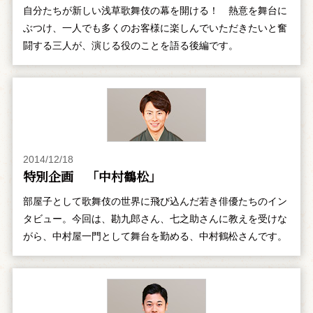
自分たちが新しい浅草歌舞伎の幕を開ける！ 熱意を舞台に
ぶつけ、一人でも多くのお客様に楽しんでいただきたいと奮
闘する三人が、演じる役のことを語る後編です。
2014/12/18
特別企画 「中村鶴松」
部屋子として歌舞伎の世界に飛び込んだ若き俳優たちのイン
タビュー。今回は、勘九郎さん、七之助さんに教えを受けな
がら、中村屋一門として舞台を勤める、中村鶴松さんです。