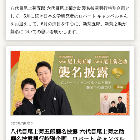
八代目尾上菊五郎 六代目尾上菊之助襲名披露興行特別企画と
して、5月に続き日本文学研究者のロバート キャンベルさん
をお迎えして、6月の演目を中心に、新菊五郎、新菊之助が
襲名についての思いを明かします。
2025/05/02
八代目尾上菊五郎襲名披露 六代目尾上菊之助
襲名披露興行特別企画 ――ロバート キャンベル