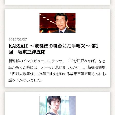
2012/01/27
KASSAI!! ～歌舞伎の舞台に拍手喝采～ 第1
回 坂東三津五郎
新連載のインタビューコンテンツ。「『お江戸みやげ』をと
話があった時には、えーっと思いましたが」…。新橋演舞場
「四月大歌舞伎」で4演目4役を勤める坂東三津五郎さんにお
話をうかがいました。