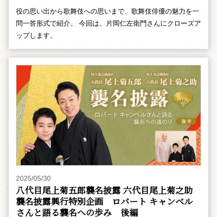
役の思い出から歌舞伎への思いまで、歌舞伎俳優の魅力を一
問一答形式で紹介。 今回は、片岡仁左衛門さんにクローズア
ップします。
2025/05/30
八代目尾上菊五郎襲名披露 六代目尾上菊之助
襲名披露興行特別企画 ――ロバート キャンベル
さんと語る襲名への歩み 後編