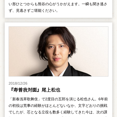
い形ひとつからも熊谷の心がうかがえます。一瞬も聞き逃さ
ず、見逃さずご堪能ください。
2018/12/26
『寿曽我対面』尾上松也
「新春浅草歌舞伎」で2度目の五郎を演じる松也さん。6年前
の初役は荒事の経験がほとんどないなか、文字どおりの挑戦
でしたが、芯となる立役も数多く経験してきた今は、次の課