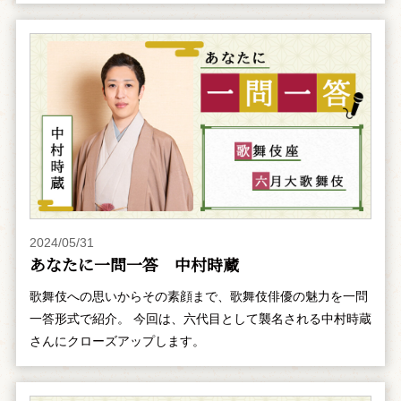
2024/05/31
あなたに一問一答 中村時蔵
歌舞伎への思いからその素顔まで、歌舞伎俳優の魅力を一問
一答形式で紹介。 今回は、六代目として襲名される中村時蔵
さんにクローズアップします。