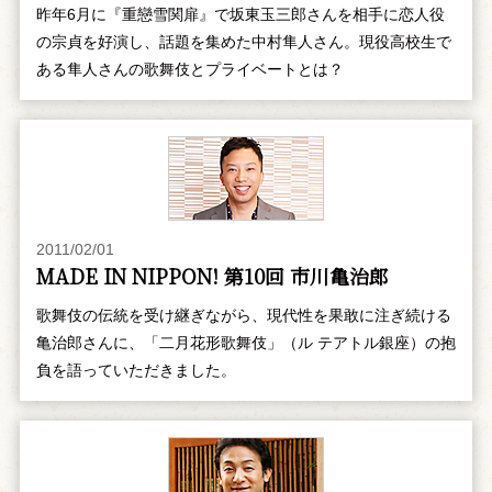
昨年6月に『重戀雪関扉』で坂東玉三郎さんを相手に恋人役
の宗貞を好演し、話題を集めた中村隼人さん。現役高校生で
ある隼人さんの歌舞伎とプライベートとは？
2011/02/01
MADE IN NIPPON! 第10回 市川亀治郎
歌舞伎の伝統を受け継ぎながら、現代性を果敢に注ぎ続ける
亀治郎さんに、「二月花形歌舞伎」（ル テアトル銀座）の抱
負を語っていただきました。