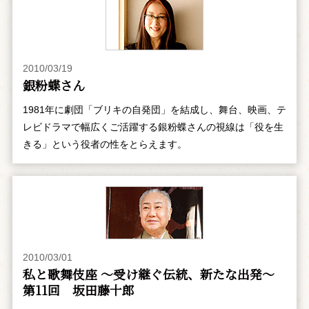
2010/03/19
銀粉蝶さん
1981年に劇団「ブリキの自発団」を結成し、舞台、映画、テ
レビドラマで幅広くご活躍する銀粉蝶さんの視線は「役を生
きる」という役者の性をとらえます。
2010/03/01
私と歌舞伎座 ～受け継ぐ伝統、新たな出発～
第11回 坂田藤十郎