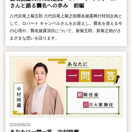
さんと語る襲名への歩み 前編
八代目尾上菊五郎 六代目尾上菊之助襲名披露興行特別企画と
して、ロバート キャンベルさんをお迎えし、襲名を迎える今
の心境や、襲名披露演目について、新菊五郎、新菊之助がさ
まざまな思いを語ります。
2024/05/31
あなたに一問一答 中村時蔵