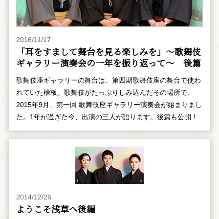
2016/11/17
「耳をすまして舞台を見る楽しみを」～歌舞伎
ギャラリー演奏会の一年を振り返って～ 後篇
歌舞伎座ギャラリーの舞台は、第四期歌舞伎座の舞台で使わ
れていた檜板。歌舞伎がたっぷりしみ込んだその場所で、
2015年9月、第一回 歌舞伎座ギャラリー演奏会が始まりまし
た。1年が過ぎた今、出演の三人が語ります。後篇も公開！
2014/12/26
ようこそ浅草へ――後編