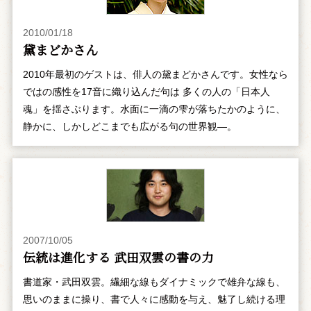
2010/01/18
黛まどかさん
2010年最初のゲストは、俳人の黛まどかさんです。女性なら
ではの感性を17音に織り込んだ句は 多くの人の「日本人
魂」を揺さぶります。水面に一滴の雫が落ちたかのように、
静かに、しかしどこまでも広がる句の世界観―。
2007/10/05
伝統は進化する 武田双雲の書の力
書道家・武田双雲。繊細な線もダイナミックで雄弁な線も、
思いのままに操り、書で人々に感動を与え、魅了し続ける理