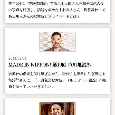
昨年6月に『重戀雪関扉』で坂東玉三郎さんを相手に恋人役
の宗貞を好演し、話題を集めた中村隼人さん。現役高校生で
ある隼人さんの歌舞伎とプライベートとは？
2011/02/01
MADE IN NIPPON! 第10回 市川亀治郎
歌舞伎の伝統を受け継ぎながら、現代性を果敢に注ぎ続ける
亀治郎さんに、「二月花形歌舞伎」（ル テアトル銀座）の抱
負を語っていただきました。