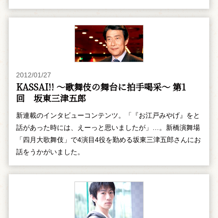
2012/01/27
KASSAI!! ～歌舞伎の舞台に拍手喝采～ 第1
回 坂東三津五郎
新連載のインタビューコンテンツ。「『お江戸みやげ』をと
話があった時には、えーっと思いましたが」…。新橋演舞場
「四月大歌舞伎」で4演目4役を勤める坂東三津五郎さんにお
話をうかがいました。