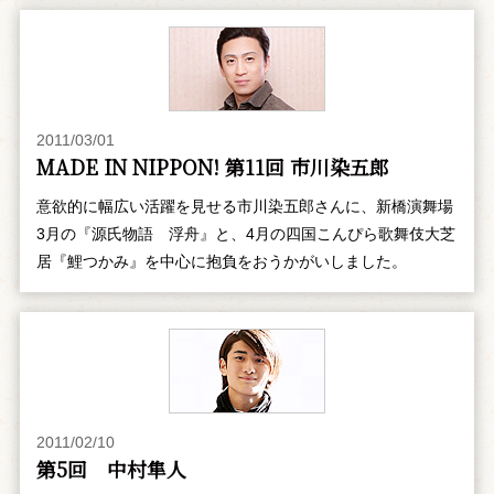
2011/03/01
MADE IN NIPPON! 第11回 市川染五郎
意欲的に幅広い活躍を見せる市川染五郎さんに、新橋演舞場
3月の『源氏物語 浮舟』と、4月の四国こんぴら歌舞伎大芝
居『鯉つかみ』を中心に抱負をおうかがいしました。
2011/02/10
第5回 中村隼人