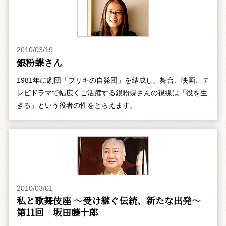
2010/03/19
銀粉蝶さん
1981年に劇団「ブリキの自発団」を結成し、舞台、映画、テ
レビドラマで幅広くご活躍する銀粉蝶さんの視線は「役を生
きる」という役者の性をとらえます。
2010/03/01
私と歌舞伎座 ～受け継ぐ伝統、新たな出発～
第11回 坂田藤十郎