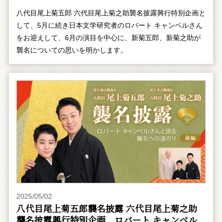
八代目尾上菊五郎 六代目尾上菊之助襲名披露興行特別企画と
して、5月に続き日本文学研究者のロバート キャンベルさん
をお迎えして、6月の演目を中心に、新菊五郎、新菊之助が
襲名についての思いを明かします。
2025/05/02
八代目尾上菊五郎襲名披露 六代目尾上菊之助
襲名披露興行特別企画 ――ロバート キャンベル