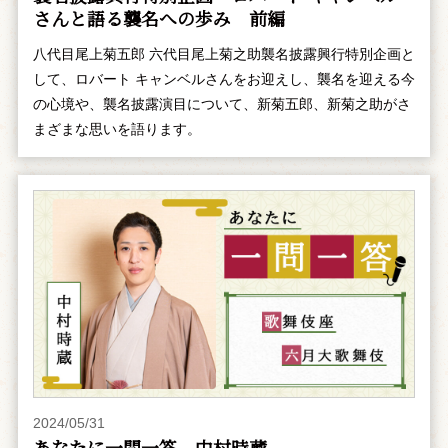
さんと語る襲名への歩み 前編
八代目尾上菊五郎 六代目尾上菊之助襲名披露興行特別企画と
して、ロバート キャンベルさんをお迎えし、襲名を迎える今
の心境や、襲名披露演目について、新菊五郎、新菊之助がさ
まざまな思いを語ります。
2024/05/31
あなたに一問一答 中村時蔵