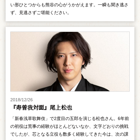
い形ひとつからも熊谷の心がうかがえます。一瞬も聞き逃さ
ず、見逃さずご堪能ください。
2018/12/26
『寿曽我対面』尾上松也
「新春浅草歌舞伎」で2度目の五郎を演じる松也さん。6年前
の初役は荒事の経験がほとんどないなか、文字どおりの挑戦
でしたが、芯となる立役も数多く経験してきた今は、次の課