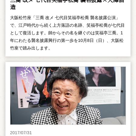
造
大阪松竹座「三喬 改メ 七代目笑福亭松喬 襲名披露公演」
で、江戸時代から続く上方落語の名跡、笑福亭松喬が七代目
として復活します。師からその名を継ぐのは笑福亭三喬。1
年にわたる襲名披露興行の第一歩を10月8日（日）、大阪松
竹座で踏み出します。
2017/07/31