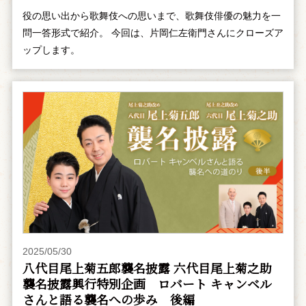
役の思い出から歌舞伎への思いまで、歌舞伎俳優の魅力を一
問一答形式で紹介。 今回は、片岡仁左衛門さんにクローズア
ップします。
2025/05/30
八代目尾上菊五郎襲名披露 六代目尾上菊之助
襲名披露興行特別企画 ――ロバート キャンベル
さんと語る襲名への歩み 後編