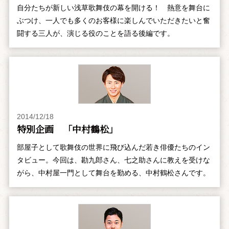
自分たちが新しい浅草歌舞伎の幕を開ける！ 熱意を舞台に
ぶつけ、一人でも多くのお客様に楽しんでいただきたいと奮
闘する三人が、演じる役のことを語る後編です。
2014/12/18
特別企画 「中村鶴松」
部屋子として歌舞伎の世界に飛び込んだ若き俳優たちのイン
タビュー。今回は、勘九郎さん、七之助さんに教えを受けな
がら、中村屋一門として舞台を勤める、中村鶴松さんです。