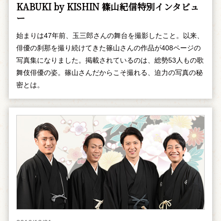
KABUKI by KISHIN 篠山紀信特別インタビュ
ー
始まりは47年前、玉三郎さんの舞台を撮影したこと。以来、
俳優の刹那を撮り続けてきた篠山さんの作品が408ページの
写真集になりました。掲載されているのは、総勢53人もの歌
舞伎俳優の姿。篠山さんだからこそ撮れる、迫力の写真の秘
密とは。