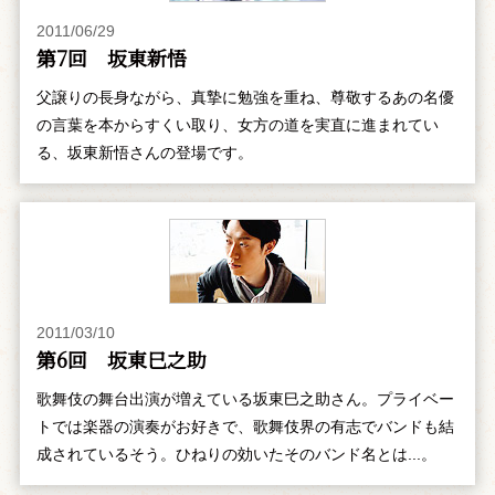
2011/06/29
第7回 坂東新悟
父譲りの長身ながら、真摯に勉強を重ね、尊敬するあの名優
の言葉を本からすくい取り、女方の道を実直に進まれてい
る、坂東新悟さんの登場です。
2011/03/10
第6回 坂東巳之助
歌舞伎の舞台出演が増えている坂東巳之助さん。プライベー
トでは楽器の演奏がお好きで、歌舞伎界の有志でバンドも結
成されているそう。ひねりの効いたそのバンド名とは...。