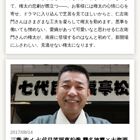
て、権太の悲劇が際立つ――。お客様には権太の心情に心を
寄せ、ドラマに入り込んで芝居を見てほしいからと、仁左衛
門さんはさまざまな工夫を凝らして権太を勤めます。悪事を
働いても憎めない、愛嬌があって可愛いなと思わせる仁左衛
門さんの権太が、南座に登場するのはなんと初めて。新開場
にふさわしい、見逃せない権太になります。
2017/08/14
三喬 改メ 七代目笑福亭松喬 襲名披露×大海酒