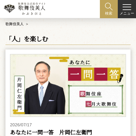
メニュー
検索
歌舞伎美人
「人」を楽しむ
2026/07/17
あなたに一問一答 片岡仁左衛門