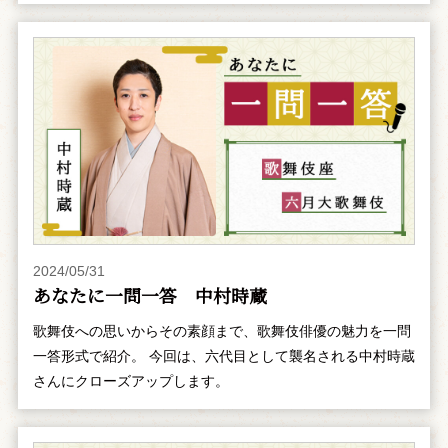
2024/05/31
あなたに一問一答 中村時蔵
歌舞伎への思いからその素顔まで、歌舞伎俳優の魅力を一問
一答形式で紹介。 今回は、六代目として襲名される中村時蔵
さんにクローズアップします。