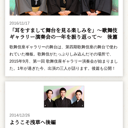
2016/11/17
「耳をすまして舞台を見る楽しみを」～歌舞伎
ギャラリー演奏会の一年を振り返って～ 後篇
歌舞伎座ギャラリーの舞台は、第四期歌舞伎座の舞台で使わ
れていた檜板。歌舞伎がたっぷりしみ込んだその場所で、
2015年9月、第一回 歌舞伎座ギャラリー演奏会が始まりまし
た。1年が過ぎた今、出演の三人が語ります。後篇も公開！
2014/12/26
ようこそ浅草へ――後編