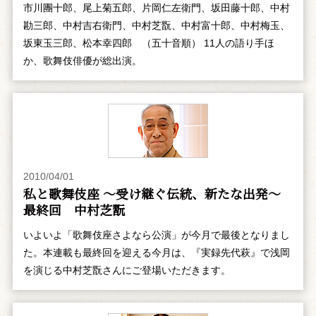
市川團十郎、尾上菊五郎、片岡仁左衛門、坂田藤十郎、中村
勘三郎、中村吉右衛門、中村芝翫、中村富十郎、中村梅玉、
坂東玉三郎、松本幸四郎 （五十音順） 11人の語り手ほ
か、歌舞伎俳優が総出演。
2010/04/01
私と歌舞伎座 ～受け継ぐ伝統、新たな出発～
最終回 中村芝翫
いよいよ「歌舞伎座さよなら公演」が今月で最後となりまし
た。本連載も最終回を迎える今月は、『実録先代萩』で浅岡
を演じる中村芝翫さんにご登場いただきます。