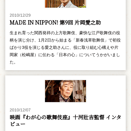
2010/12/29
MADE IN NIPPON! 第9回 片岡愛之助
生まれ育った関西発祥の上方歌舞伎、豪快な江戸歌舞伎の役
柄を演じ分け、1月2日から始まる「新春浅草歌舞伎」で初役
ばかり3役を演じる愛之助さんに、役に取り組む心構えや片
岡家（松嶋屋）に伝わる「日本の心」についてうかがいまし
た。
2010/12/07
映画『わが心の歌舞伎座』十河壯吉監督 インタ
ビュー