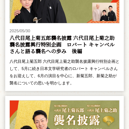
2025/05/30
八代目尾上菊五郎襲名披露 六代目尾上菊之助
襲名披露興行特別企画 ――ロバート キャンベル
さんと語る襲名への歩み 後編
八代目尾上菊五郎 六代目尾上菊之助襲名披露興行特別企画と
して、5月に続き日本文学研究者のロバート キャンベルさん
をお迎えして、6月の演目を中心に、新菊五郎、新菊之助が
襲名についての思いを明かします。