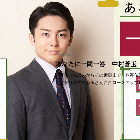
2019/11/27
あなたに一問一答 中村莟玉
歌舞伎への思いからその素顔まで、歌舞伎
たばかりの中村莟玉さんにクローズアップ