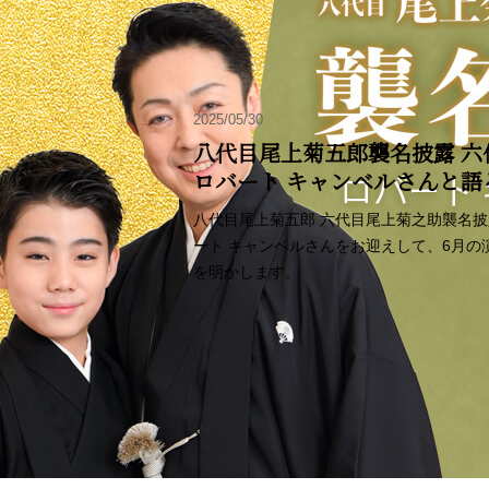
2025/05/30
八代目尾上菊五郎襲名披露 六
ロバート キャンベルさんと
八代目尾上菊五郎 六代目尾上菊之助襲名
ート キャンベルさんをお迎えして、6月
を明かします。