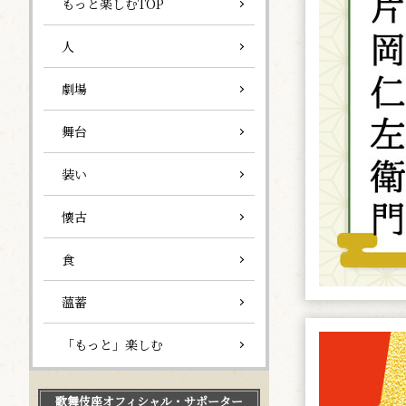
もっと楽しむTOP
人
劇場
舞台
装い
懐古
食
薀蓄
「もっと」楽しむ
歌舞伎座
オフィシャル・サポーター