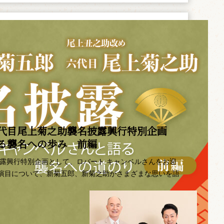
代目尾上菊之助襲名披露興行特別企画 ――
語る襲名への歩み 前編
披露興行特別企画として、ロバート キャンベルさんをお迎
演目について、新菊五郎、新菊之助がさまざまな思いを語