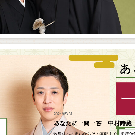
2024/05/31
あなたに一問一答 中村時蔵
歌舞伎への思いからその素顔まで、歌舞伎