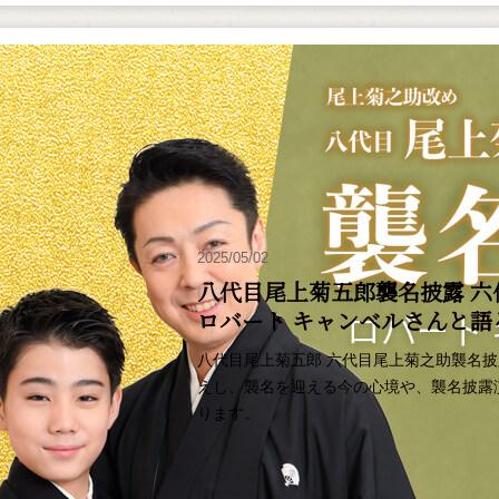
2025/05/02
八代目尾上菊五郎襲名披露 六
ロバート キャンベルさんと
八代目尾上菊五郎 六代目尾上菊之助襲名
えし、襲名を迎える今の心境や、襲名披露
ります。