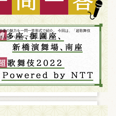
俳優の魅力を一問一答形式で紹介。 今回は、「超歌舞伎
中村獅童さんにクローズアップします。