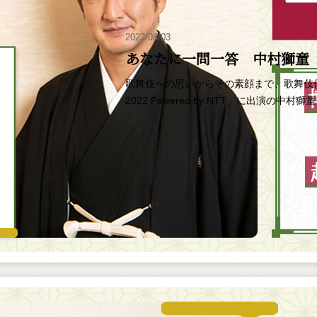
2022/08/03
あなたに一問一答 中村獅童
歌舞伎への思いからその素顔まで、歌舞伎
2022 Powered by NTT」に出演の