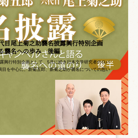
代目尾上菊之助襲名披露興行特別企画 ――
語る襲名への歩み 後編
披露興行特別企画として、5月に続き日本文学研究者のロバ
の演目を中心に、新菊五郎、新菊之助が襲名についての思い