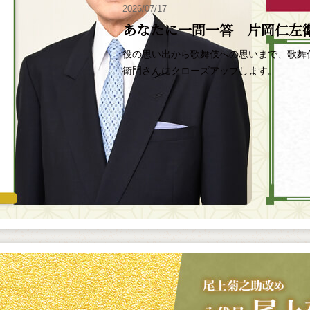
2026/07/17
あなたに一問一答 片岡仁左
役の思い出から歌舞伎への思いまで、歌舞
衛門さんにクローズアップします。