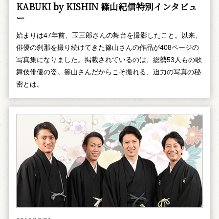
KABUKI by KISHIN 篠山紀信特別インタビュ
ー
始まりは47年前、玉三郎さんの舞台を撮影したこと。以来、
俳優の刹那を撮り続けてきた篠山さんの作品が408ページの
写真集になりました。掲載されているのは、総勢53人もの歌
舞伎俳優の姿。篠山さんだからこそ撮れる、迫力の写真の秘
密とは。