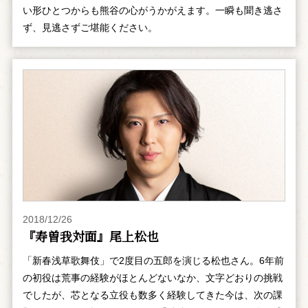
い形ひとつからも熊谷の心がうかがえます。一瞬も聞き逃さ
ず、見逃さずご堪能ください。
2018/12/26
『寿曽我対面』尾上松也
「新春浅草歌舞伎」で2度目の五郎を演じる松也さん。6年前
の初役は荒事の経験がほとんどないなか、文字どおりの挑戦
でしたが、芯となる立役も数多く経験してきた今は、次の課