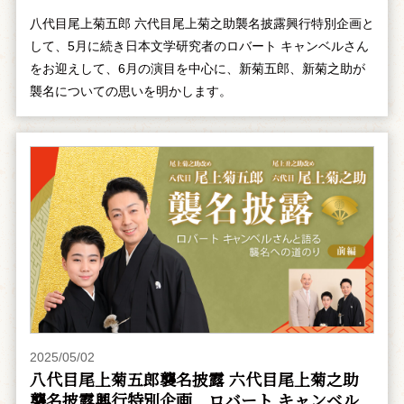
八代目尾上菊五郎 六代目尾上菊之助襲名披露興行特別企画と
して、5月に続き日本文学研究者のロバート キャンベルさん
をお迎えして、6月の演目を中心に、新菊五郎、新菊之助が
襲名についての思いを明かします。
2025/05/02
八代目尾上菊五郎襲名披露 六代目尾上菊之助
襲名披露興行特別企画 ――ロバート キャンベル