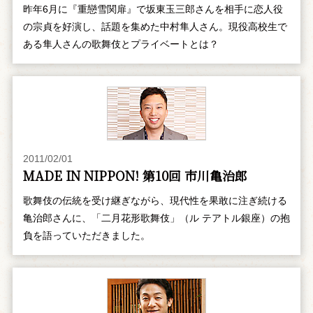
昨年6月に『重戀雪関扉』で坂東玉三郎さんを相手に恋人役
の宗貞を好演し、話題を集めた中村隼人さん。現役高校生で
ある隼人さんの歌舞伎とプライベートとは？
2011/02/01
MADE IN NIPPON! 第10回 市川亀治郎
歌舞伎の伝統を受け継ぎながら、現代性を果敢に注ぎ続ける
亀治郎さんに、「二月花形歌舞伎」（ル テアトル銀座）の抱
負を語っていただきました。