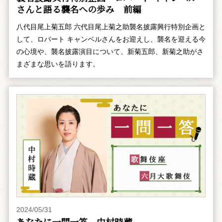
さんと語る襲名への歩み 前編
八代目尾上菊五郎 六代目尾上菊之助襲名披露興行特別企画と
して、ロバート キャンベルさんをお迎えし、襲名を迎える今
の心境や、襲名披露演目について、新菊五郎、新菊之助がさ
まざまな思いを語ります。
2024/05/31
あなたに一問一答 中村時蔵