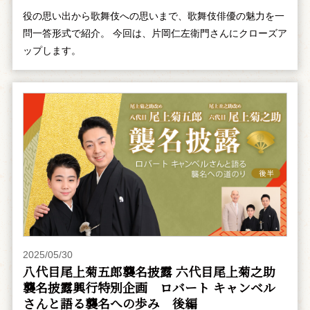
役の思い出から歌舞伎への思いまで、歌舞伎俳優の魅力を一
問一答形式で紹介。 今回は、片岡仁左衛門さんにクローズア
ップします。
2025/05/30
八代目尾上菊五郎襲名披露 六代目尾上菊之助
襲名披露興行特別企画 ――ロバート キャンベル
さんと語る襲名への歩み 後編