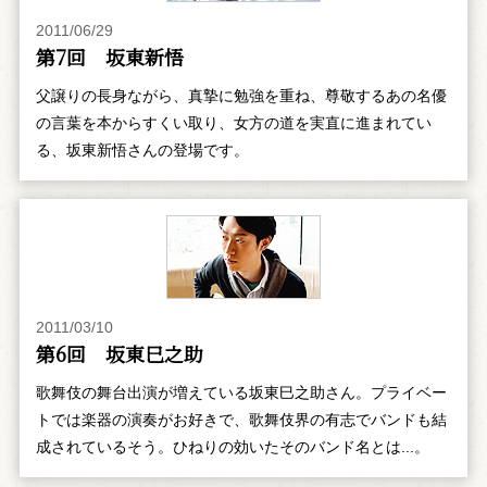
2011/06/29
第7回 坂東新悟
父譲りの長身ながら、真摯に勉強を重ね、尊敬するあの名優
の言葉を本からすくい取り、女方の道を実直に進まれてい
る、坂東新悟さんの登場です。
2011/03/10
第6回 坂東巳之助
歌舞伎の舞台出演が増えている坂東巳之助さん。プライベー
トでは楽器の演奏がお好きで、歌舞伎界の有志でバンドも結
成されているそう。ひねりの効いたそのバンド名とは...。