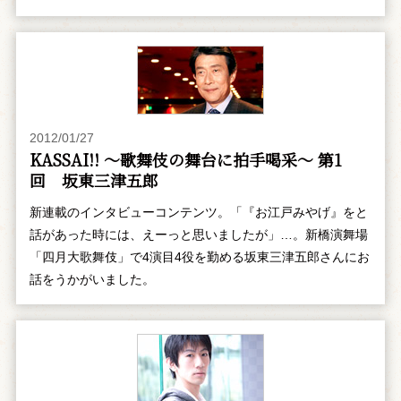
2012/01/27
KASSAI!! ～歌舞伎の舞台に拍手喝采～ 第1
回 坂東三津五郎
新連載のインタビューコンテンツ。「『お江戸みやげ』をと
話があった時には、えーっと思いましたが」…。新橋演舞場
「四月大歌舞伎」で4演目4役を勤める坂東三津五郎さんにお
話をうかがいました。