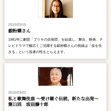
2010/03/19
銀粉蝶さん
1981年に劇団「ブリキの自発団」を結成し、舞台、映画、テ
レビドラマで幅広くご活躍する銀粉蝶さんの視線は「役を生
きる」という役者の性をとらえます。
2010/03/01
私と歌舞伎座 ～受け継ぐ伝統、新たな出発～
第11回 坂田藤十郎