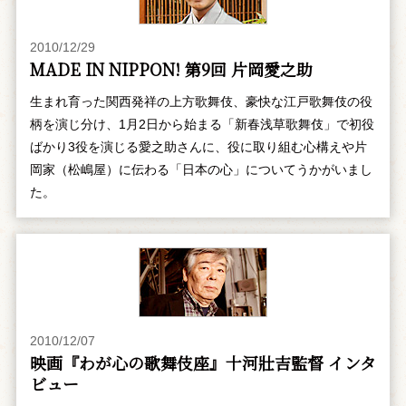
2010/12/29
MADE IN NIPPON! 第9回 片岡愛之助
生まれ育った関西発祥の上方歌舞伎、豪快な江戸歌舞伎の役
柄を演じ分け、1月2日から始まる「新春浅草歌舞伎」で初役
ばかり3役を演じる愛之助さんに、役に取り組む心構えや片
岡家（松嶋屋）に伝わる「日本の心」についてうかがいまし
た。
2010/12/07
映画『わが心の歌舞伎座』十河壯吉監督 インタ
ビュー