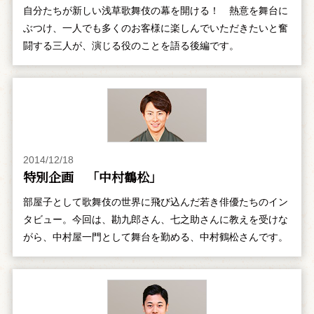
自分たちが新しい浅草歌舞伎の幕を開ける！ 熱意を舞台に
ぶつけ、一人でも多くのお客様に楽しんでいただきたいと奮
闘する三人が、演じる役のことを語る後編です。
2014/12/18
特別企画 「中村鶴松」
部屋子として歌舞伎の世界に飛び込んだ若き俳優たちのイン
タビュー。今回は、勘九郎さん、七之助さんに教えを受けな
がら、中村屋一門として舞台を勤める、中村鶴松さんです。