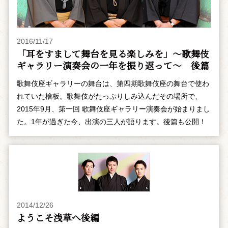
2016/11/17
「耳をすまして舞台を見る楽しみを」～歌舞伎
ギャラリー演奏会の一年を振り返って～ 後篇
歌舞伎座ギャラリーの舞台は、第四期歌舞伎座の舞台で使わ
れていた檜板。歌舞伎がたっぷりしみ込んだその場所で、
2015年9月、第一回 歌舞伎座ギャラリー演奏会が始まりまし
た。1年が過ぎた今、出演の三人が語ります。後篇も公開！
2014/12/26
ようこそ浅草へ――後編