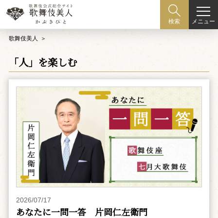
メニュー
検索
歌舞伎美人
「人」を楽しむ
2026/07/17
あなたに一問一答 片岡仁左衛門