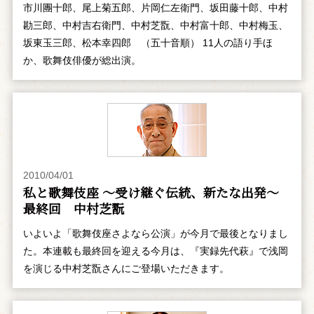
市川團十郎、尾上菊五郎、片岡仁左衛門、坂田藤十郎、中村
勘三郎、中村吉右衛門、中村芝翫、中村富十郎、中村梅玉、
坂東玉三郎、松本幸四郎 （五十音順） 11人の語り手ほ
か、歌舞伎俳優が総出演。
2010/04/01
私と歌舞伎座 ～受け継ぐ伝統、新たな出発～
最終回 中村芝翫
いよいよ「歌舞伎座さよなら公演」が今月で最後となりまし
た。本連載も最終回を迎える今月は、『実録先代萩』で浅岡
を演じる中村芝翫さんにご登場いただきます。