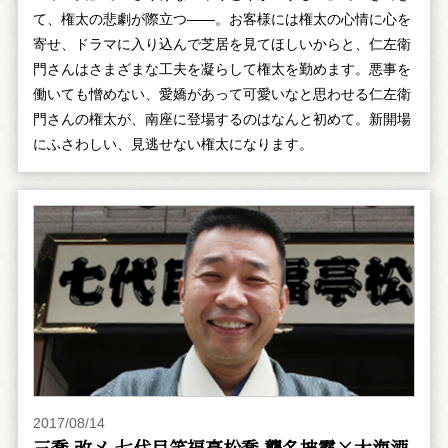
て、権太の悲劇が際立つ――。お客様には権太の心情に心を
寄せ、ドラマに入り込んで芝居を見てほしいからと、仁左衛
門さんはさまざまな工夫を凝らして権太を勤めます。悪事を
働いても憎めない、愛嬌があって可愛いなと思わせる仁左衛
門さんの権太が、南座に登場するのはなんと初めて。新開場
にふさわしい、見逃せない権太になります。
2017/08/14
三喬 改メ 七代目笑福亭松喬 襲名披露×大海酒