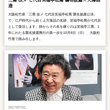
造
大阪松竹座「三喬 改メ 七代目笑福亭松喬 襲名披露公演」
で、江戸時代から続く上方落語の名跡、笑福亭松喬が七代目
として復活します。師からその名を継ぐのは笑福亭三喬。1
年にわたる襲名披露興行の第一歩を10月8日（日）、大阪松
竹座で踏み出します。
2017/07/31