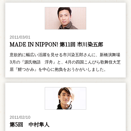
2011/03/01
MADE IN NIPPON! 第11回 市川染五郎
意欲的に幅広い活躍を見せる市川染五郎さんに、新橋演舞場
3月の『源氏物語 浮舟』と、4月の四国こんぴら歌舞伎大芝
居『鯉つかみ』を中心に抱負をおうかがいしました。
2011/02/10
第5回 中村隼人