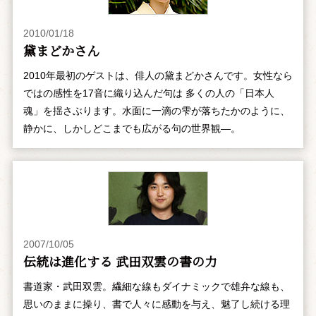
2010/01/18
黛まどかさん
2010年最初のゲストは、俳人の黛まどかさんです。女性なら
ではの感性を17音に織り込んだ句は 多くの人の「日本人
魂」を揺さぶります。水面に一滴の雫が落ちたかのように、
静かに、しかしどこまでも広がる句の世界観―。
2007/10/05
伝統は進化する 武田双雲の書の力
書道家・武田双雲。繊細な線もダイナミックで雄弁な線も、
思いのままに操り、書で人々に感動を与え、魅了し続ける理