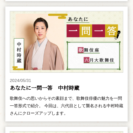
2024/05/31
あなたに一問一答 中村時蔵
歌舞伎への思いからその素顔まで、歌舞伎俳優の魅力を一問
一答形式で紹介。 今回は、六代目として襲名される中村時蔵
さんにクローズアップします。