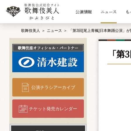
公演情報
ニュース
も
歌舞伎美人
ニュース
「第3回[尾上青楓]日本舞踊公演」
歌舞伎座
オフィシャル・パートナー
「第
公演チラシアーカイブ
チケット発売カレンダー