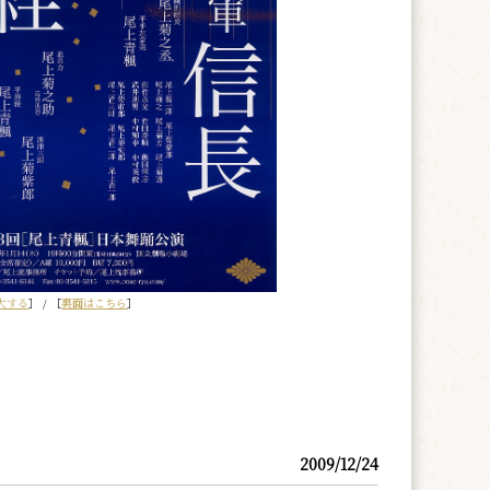
大する
］ / ［
裏面はこちら
］
2009/12/24