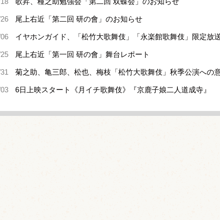
/18
歌昇、種之助勉強会「第二回 双蝶会」のお知らせ
/26
尾上右近「第二回 研の會」のお知らせ
/06
イヤホンガイド、「松竹大歌舞伎」「永楽館歌舞伎」限定放
/25
尾上右近「第一回 研の會」舞台レポート
/31
菊之助、亀三郎、松也、梅枝「松竹大歌舞伎」秋季公演への
/03
6日上映スタート《月イチ歌舞伎》『京鹿子娘二人道成寺』