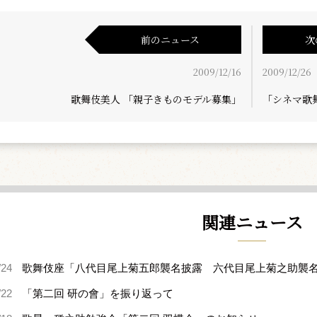
前のニュース
次
2009/12/16
2009/12/26
歌舞伎美人 「親子きものモデル募集」
「シネマ歌
関連ニュース
/24
歌舞伎座「八代目尾上菊五郎襲名披露 六代目尾上菊之助襲
/22
「第二回 研の會」を振り返って