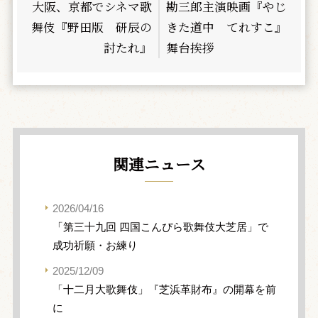
大阪、京都でシネマ歌
勘三郎主演映画『やじ
舞伎『野田版 研辰の
きた道中 てれすこ』
討たれ』
舞台挨拶
関連ニュース
2026/04/16
「第三十九回 四国こんぴら歌舞伎大芝居」で
成功祈願・お練り
2025/12/09
「十二月大歌舞伎」『芝浜革財布』の開幕を前
に