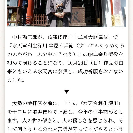
中村勘三郎が、歌舞伎座「十二月大歌舞伎」で
『水天宮利生深川 筆屋幸兵衛（すいてんぐうめぐみ
のふかがわ ふでやこうべえ）』の船津幸兵衛役を
初めて演じることになり、10月28日（日）作品の由
来ともいえる水天宮に参拝し、成功祈願をおこない
ました。
▼
大勢の参拝客を前に、「この『水天宮利生深川』
を十二月に歌舞伎座で上演し、今年の仕事納めとし
ます。人の世の儚さと、人の優しさを感じられ、そ
して何よりもこの水天宮様が守ってくださるという