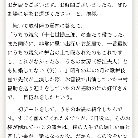
お芝居でございます。お時間ございましたら、ぜひ
劇場に足をお運びください」と、挨拶。
続いて取材陣の質問に答えて、
「うちの親父（十七世勘三郎）の当たり役でした。
また同時に、非常に思い出深いお芝居で、一番最初
にうちの親父に舞台の上で殴られたのもこれです
し、これがなかったら、うちの女房（好江夫人）と
も結婚してない（笑）。」昭和55年の5月に歌舞伎
座で先代が上演した際、お雪役で出演していた中村
福助を送り迎えをしていたのが福助の姉の好江さん
で、一目惚れをしたという。
「初デートをして、うちのお袋に紹介したんで
す。すごく喜んでくれたんですが、3日後に、そのお
袋が倒れて･･･この舞台は、僕の人生での嬉しい事と
悲しい事が一緒になった役。だから、この役をいつ