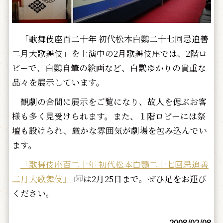
「歌舞伎座百二十年 初代松本白鸚二十七回忌追善
二月大歌舞伎」を上演中の2月歌舞伎座では、2階ロ
ビーで、白鸚自筆の絵画など、白鸚ゆかりの貴重な
品々を展示しています。
観劇の合間に展示をご覧になり、故人を偲ぶお客
様も多く見受けられます。また、１階ロビーには祭
壇も設けられ、厳かな雰囲気が劇場を包み込んでい
ます。
「歌舞伎座百二十年 初代松本白鸚二十七回忌追善
二月大歌舞伎」
は2月25日まで。ぜひ足をお運び
ください。
2008/02/08