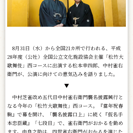
8月31日（水）から全国21カ所で行われる、平成
28年度（公社）全国公立文化施設協会主催「松竹大
歌舞伎」西コースに出演する松本幸四郎、中村雀右
衛門が、公演に向けての意気込みを語りました。
▼
中村芝雀改め五代目中村雀右衛門襲名披露興行と
なる今年の「松竹大歌舞伎」西コース。『當年祝春
駒』で幕を開け、「襲名披露口上」に続く『仮名手
本忠臣蔵』「七段目」で、雀右衛門がおかるを勤め
ます。由良之助は、四世雀右衛門がおかるを演じた