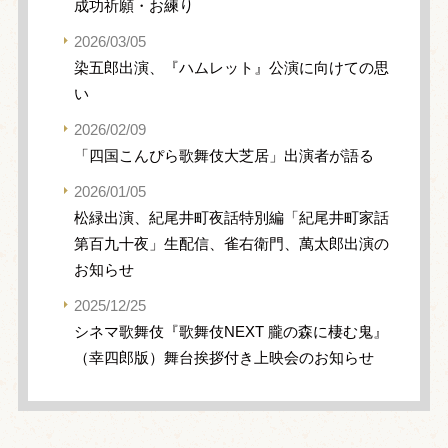
成功祈願・お練り
2026/03/05
染五郎出演、『ハムレット』公演に向けての思
い
2026/02/09
「四国こんぴら歌舞伎大芝居」出演者が語る
2026/01/05
松緑出演、紀尾井町夜話特別編「紀尾井町家話
第百九十夜」生配信、雀右衛門、萬太郎出演の
お知らせ
2025/12/25
シネマ歌舞伎『歌舞伎NEXT 朧の森に棲む鬼』
（幸四郎版）舞台挨拶付き上映会のお知らせ