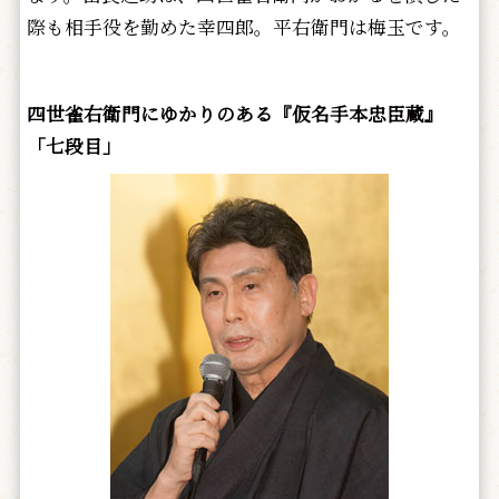
際も相手役を勤めた幸四郎。平右衛門は梅玉です。
四世雀右衛門にゆかりのある『仮名手本忠臣蔵』
「七段目」