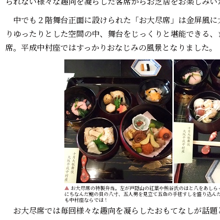
られない様々な趣向を凝らした客席からお芝居をお楽しみい
中でも２階舞台正面に設けられた「お大尽席」は金屏風に
りゆったりとした空間の中、舞台をじっくりと堪能できる、
席。平成中村座ではすっかりおなじみの風景となりました。
▲
お大尽席の特製弁当。左が戸隠山の紅葉や熊谷氏のはと八をあしら
にちなんだ鮑の貝の八寸、五人男を見立て五色の手毬すしを盛り込ん
も中村座ならでは！
お大尽席では毎回様々な趣向を凝らしたおもてなしが話題