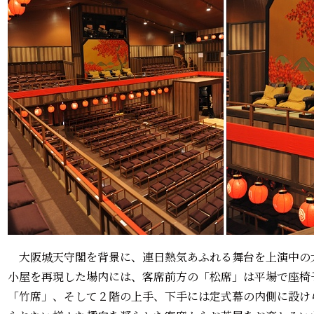
大阪城天守閣を背景に、連日熱気あふれる舞台を上演中の
小屋を再現した場内には、客席前方の「松席」は平場で座椅
「竹席」、そして２階の上手、下手には定式幕の内側に設け