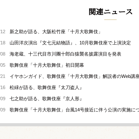
関連ニュース
/12
新之助が語る、大阪松竹座「十月大歌舞伎」
/18
山田洋次演出『文七元結物語』、10月歌舞伎座で上演決定
/08
海老蔵、十三代目市川團十郎白猿襲名披露演目を発表
/05
歌舞伎座「十月大歌舞伎」初日開幕
/21
イヤホンガイド、歌舞伎座「十月大歌舞伎」解説者のWeb講
/16
松緑が語る、歌舞伎座『太刀盗人』
/09
七之助が語る、歌舞伎座『京人形』
/09
歌舞伎座「十月大歌舞伎」台風14号接近に伴う公演の実施に