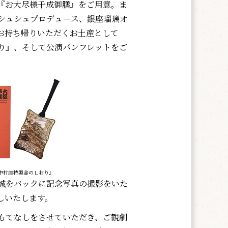
『お大尽様千成御膳』をご用意。ま
シュシュプロデュ－ス、銀座瑠璃オ
お持ち帰りいただくお土産として
り』、そして公演パンフレットをご
中村座特製金のしおり』
城をバックに記念写真の撮影をいた
しいたします。
もてなしをさせていただき、ご観劇