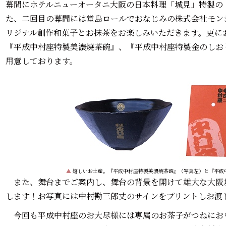
幕間にホテルニューオータニ大阪の日本料理「城見」特製の
た、二回目の幕間には堂島ロールでおなじみの株式会社モン
リジナル創作和菓子とお抹茶をお楽しみいただきます。更に
『平成中村座特製美濃焼茶碗』、『平成中村座特製金のしお
用意しております。
▲
嬉しいお土産。『平成中村座特製美濃焼茶碗』（写真左）と『平成
また、舞台までご案内し、舞台の背景を開けて雄大な大阪
します！お写真には中村勘三郎丈のサインをプリントしお渡
今回も平成中村座のお大尽様には専属のお茶子がつねにお