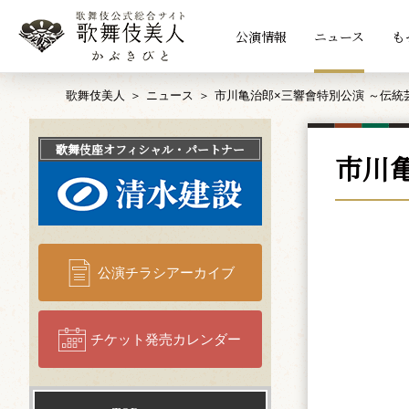
公演情報
ニュース
も
歌舞伎美人
ニュース
市川亀治郎×三響會特別公演 ～伝統芸
歌舞伎座
オフィシャル・パートナー
市川亀
公演チラシアーカイブ
チケット発売カレンダー