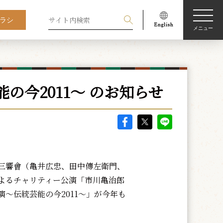
ラシ
メニュー
の今2011～ のお知らせ
三響會（亀井広忠、田中傳左衛門、
よるチャリティー公演「市川亀治郎
演～伝統芸能の今2011～」が今年も