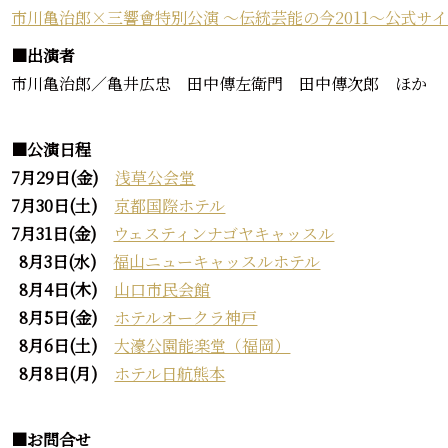
市川亀治郎×三響會特別公演 ～伝統芸能の今2011～公式サ
■出演者
市川亀治郎／亀井広忠 田中傳左衛門 田中傳次郎 ほか
■公演日程
7月29日
(
金
)
浅草公会堂
7月30日
(
土
)
京都国際ホテル
7月31日
(
金
)
ウェスティンナゴヤキャッスル
8月3日
(
水
)
福山ニューキャッスルホテル
8月4日
(
木
)
山口市民会館
8月5日
(
金
)
ホテルオークラ神戸
8月6日
(
土
)
大濠公園能楽堂（福岡）
8月8日(月)
ホテル日航熊本
■お問合せ