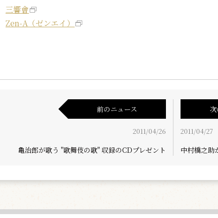
三響會
Zen-A（ゼンエイ）
前のニュース
次
2011/04/26
2011/04/27
亀治郎が歌う "歌舞伎の歌" 収録のCDプレゼント
中村橋之助