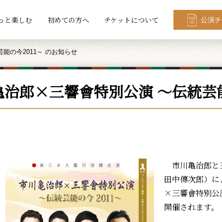
っと楽しむ
初めての方へ
チケットについて
公演チ
能の今2011～ のお知らせ
治郎×三響會特別公演 ～伝統芸能
市川亀治郎と
田中傳次郎）に
×三響會特別公
開催されます。