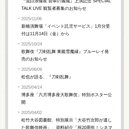
『流白浪燦星 碧翠の麗城』上演記念 SPECIAL
TALK LIVE 観覧者募集のお知らせ
2025/11/06
新橋演舞場「イベント託児サービス」1月分受
付は11月14日（金）から
2025/10/24
歌舞伎『刀剣乱舞 東鑑雪魔縁』ブルーレイ発
売のお知らせ
2025/06/06
松也が語る、『刀剣乱舞』
2025/04/14
博多座「六月博多座大歌舞伎」特別ポスター公
開
2025/04/02
松竹大谷図書館、特別展示「大谷竹次郎が遺し
た歌舞伎映画」、資料紹介「祝20周年！シネマ