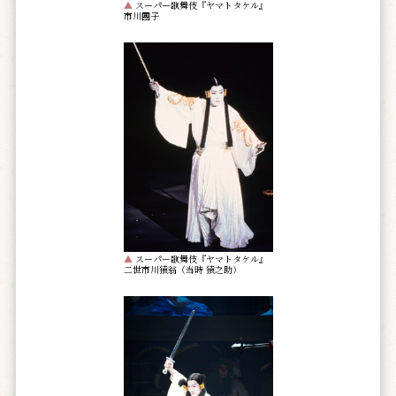
▲
スーパー歌舞伎『ヤマトタケル』
市川團子
▲
スーパー歌舞伎『ヤマトタケル』
二世市川猿翁（当時 猿之助）