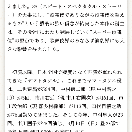
えました。3S（スピード・スペクタクル・ストーリ
ー）を大事にし、“歌舞伎でありながら歌舞伎を超え
るもの”という猿翁の強い信念が結実した本作の誕生
は、その後9作にわたり発展していく“スーパー歌舞
伎”の原点であり、歌舞伎界のみならず演劇界にも大
きな影響を与えました。
初演以降、日本全国で幾度となく再演が重ねられ
てきた『ヤマトタケル』。これまでヤマトタケル役
は、二世猿翁が564回、中村信二郎（現 中村錦之
助）が5回、市川右近（現 市川右團次）が161回、市
川段治郎（現 喜多村緑郎）が143回、四代目猿之助
が76回勤めてきました。そして今年、中村隼人が23
回、市川團子が28回演じ、3月10日（日）昼の部で
通算上演回数1,000回を達成します。