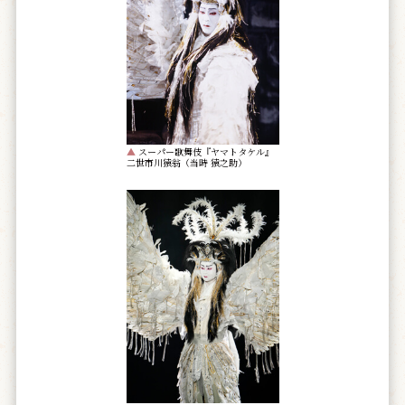
▲
スーパー歌舞伎『ヤマトタケル』
二世市川猿翁（当時 猿之助）