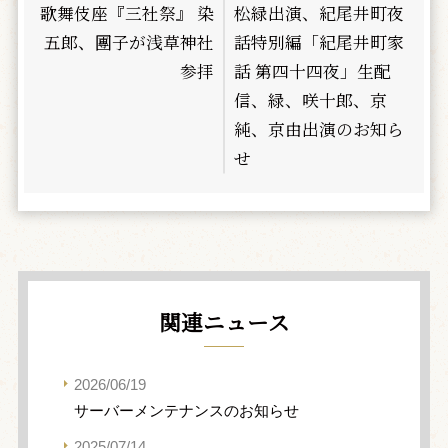
歌舞伎座『三社祭』 染
松緑出演、紀尾井町夜
五郎、團子が浅草神社
話特別編「紀尾井町家
参拝
話 第四十四夜」生配
信、緑、咲十郎、京
純、京由出演のお知ら
せ
関連ニュース
2026/06/19
サーバーメンテナンスのお知らせ
2025/07/14