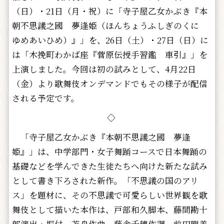
（日）・21日（月・祝）に「寺子屋乙女かぶき『本
朝不思議之國 夢逢姫（ほんちょうふしぎのくに
ゆめあいひめ）』」を、26日（土）・27日（日）に
は「木挽町わかば座『菅原伝授手習鑑 車引』」を
上演しました。今回は初の試みとして、4月22日
（金）より歌舞伎オンデマンドでもその様子が配信
される予定です。
◇
「寺子屋乙女かぶき『本朝不思議之國 夢逢
姫』」は、中学部門・女子舞踊コースで日本舞踊の
基礎などを学んできた生徒たちへ向けた新たな試み
として書き下ろされた新作。「不思議の国のアリ
ス」を題材に、その不思議で可愛らしい世界観を歌
舞伎として描いた本作は、戸部和久脚本、藤間勘十
郎演出・振付、苫舟作曲、藤舎千穂作調、前田剛美