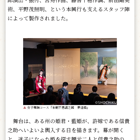
術、平野茂照明、という本興行も支えるスタッフ陣
によって製作されました。
▲
女子舞踊コース『本朝不思議之國 夢逢姫』
舞台は、ある州の姫君・藍姫が、許嫁である信貴
之助へいよいよ輿入する日を描きます。幕が開く
と、迷子になった姫を探す腰元二人と信貴之助の