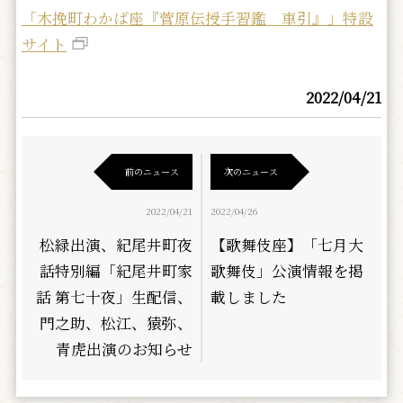
「木挽町わかば座『菅原伝授手習鑑 車引』」特設
サイト
2022/04/21
前のニュース
次のニュース
2022/04/21
2022/04/26
松緑出演、紀尾井町夜
【歌舞伎座】「七月大
話特別編「紀尾井町家
歌舞伎」公演情報を掲
話 第七十夜」生配信、
載しました
門之助、松江、猿弥、
青虎出演のお知らせ