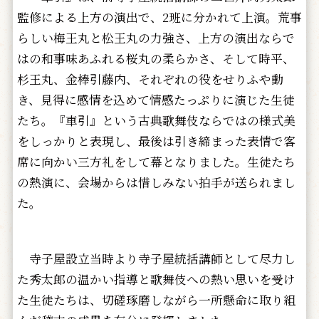
監修による上方の演出で、2班に分かれて上演。荒事
らしい梅王丸と松王丸の力強さ、上方の演出ならで
はの和事味あふれる桜丸の柔らかさ、そして時平、
杉王丸、金棒引藤内、それぞれの役をせりふや動
き、見得に感情を込めて情感たっぷりに演じた生徒
たち。『車引』という古典歌舞伎ならではの様式美
をしっかりと表現し、最後は引き締まった表情で客
席に向かい三方礼をして幕となりました。生徒たち
の熱演に、会場からは惜しみない拍手が送られまし
た。
寺子屋設立当時より寺子屋統括講師として尽力し
た秀太郎の温かい指導と歌舞伎への熱い思いを受け
た生徒たちは、切磋琢磨しながら一所懸命に取り組