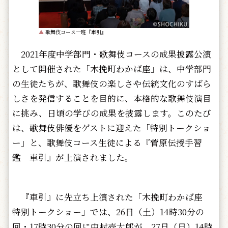
▲
歌舞伎コース一班『車引』
2021年度中学部門・歌舞伎コースの成果披露公演
として開催された「木挽町わかば座」は、中学部門
の生徒たちが、歌舞伎の楽しさや伝統文化のすばら
しさを発信することを目的に、本格的な歌舞伎演目
に挑み、日頃の学びの成果を披露します。このたび
は、歌舞伎俳優をゲストに迎えた「特別トークショ
ー」と、歌舞伎コース生徒による『菅原伝授手習
鑑 車引』が上演されました。
『車引』に先立ち上演された「木挽町わかば座
特別トークショー」では、26日（土）14時30分の
回・17時30分の回に中村壱太郎が、27日（日）14時