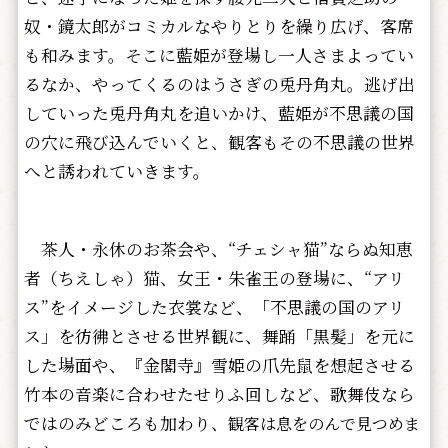
奴・鏡太郎がコミカルなやりとりを繰り広げ、客席
も和みます。そこに藍姫が登場し一人さまよってい
るなか、やってくるのはうさぎの兎丹角丸。逃げ出
していった兎丹角丸を追いかけ、藍姫が不思議の国
の穴に飛び込んでいくと、観客もその不思議の世界
へと誘われていきます。
茶人・永休のお茶会や、“チェシャ猫”ならぬ知恵
者（ちえしゃ）猫、女王・朱雀王の登場に、“アリ
ス”をイメージした衣裳など、「不思議の国のアリ
ス」を彷彿とさせる世界観に、舞踊「黒髪」を元に
した場面や、『金閣寺』雪姫の爪先鼠を想起させる
竹本の音楽に合わせたせりふ回しなど、歌舞伎なら
ではのみどころも加わり、
観客は息をのんで見つめま