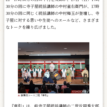
30分の回に寺子屋統括講師の中村雀右衛門が、17時
30分の回に同じく統括講師の中村梅玉が登壇し、寺
子屋に対する思いや生徒へのエールなど、さまざま
なトークを繰り広げました。
▲
歌舞伎コース二班『車引』
『車引』は、前寺子屋統括講師の二世片岡秀太郎