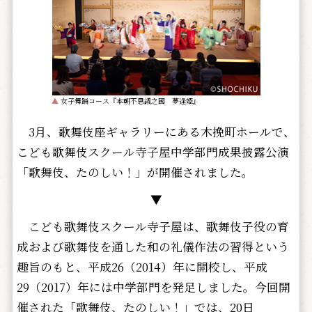
▲
女子舞踊コース『本朝不思議之國 夢逢姫』
3月、歌舞伎座ギャラリーにある木挽町ホールで、
こども歌舞伎スクール寺子屋中学部門成果披露公演
「歌舞伎、たのしい！」が開催されました。
▼
こども歌舞伎スクール寺子屋は、歌舞伎子役の育
成および歌舞伎を通した和の礼儀作法の習得という
趣旨のもと、平成26（2014）年に開校し、平成
29（2017）年には中学部門を発足しました。今回開
催された「歌舞伎、たのしい！」では、20日