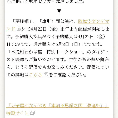
んだ稽古の成果を存分に発揮しました。
▼
『夢逢姫』、『車引』両公演は、
歌舞伎オンデマ
ンド
にて4月22日（金）正午より配信が開始しま
す。予約購入特典がつく予約購入は4月22日（金）
11：59まで、通常購入は5月8日（日）までです。
「木挽町わかば座 特別トークショー」のダイジェ
スト映像もご覧いただけます。生徒たちの熱い舞台
を、どうぞ配信でもお楽しみください。配信につい
ての詳細は
こちら
をご確認ください。
「寺子屋乙女かぶき『本朝不思議之國 夢逢姫』」
特設サイト