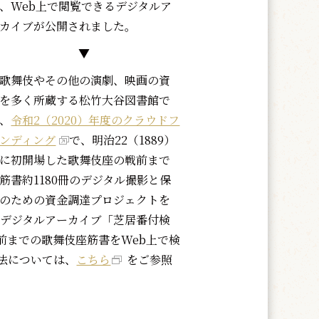
、Web上で閲覧できるデジタルア
カイブが公開されました。
▼
歌舞伎やその他の演劇、映画の資
を多く所蔵する松竹大谷図書館で
、
令和2（2020）年度のクラウドフ
ンディング
で、明治22（1889）
に初開場した歌舞伎座の戦前まで
筋書約1180冊のデジタル撮影と保
のための資金調達プロジェクトを
のデジタルアーカイブ「芝居番付検
前までの歌舞伎座筋書をWeb上で検
法については、
こちら
をご参照