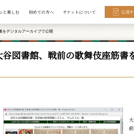
っと楽しむ
初めての方へ
チケットについて
公演チ
書をデジタルアーカイブで公開
大谷図書館、戦前の歌舞伎座筋書
7
大
前