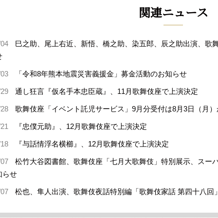
関連ニュース
/04
巳之助、尾上右近、新悟、橋之助、染五郎、辰之助出演、歌舞
せ
/03
「令和8年熊本地震災害義援金」募金活動のお知らせ
/29
通し狂言『仮名手本忠臣蔵』、11月歌舞伎座で上演決定
/28
歌舞伎座「イベント託児サービス」9月分受付は8月3日（月）
/21
『忠僕元助』、12月歌舞伎座で上演決定
/18
『与話情浮名横櫛』、12月歌舞伎座で上演決定
/07
松竹大谷図書館、歌舞伎座「七月大歌舞伎」特別展示、スー
知らせ
/07
松也、隼人出演、歌舞伎夜話特別編「歌舞伎家話 第四十八回