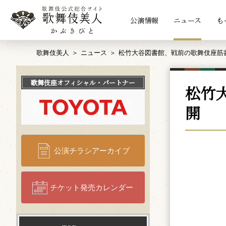
公演情報
ニュース
も
歌舞伎美人
ニュース
松竹大谷図書館、戦前の歌舞伎座筋
歌舞伎座
オフィシャル・パートナー
松竹
開
公演チラシアーカイブ
チケット発売カレンダー