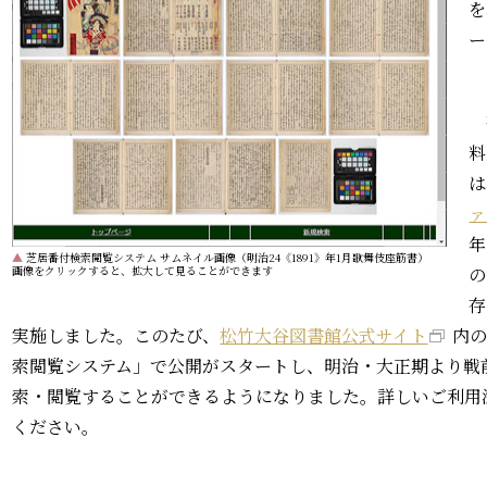
を
ー
料
は
ァ
年
▲
芝居番付検索閲覧システム サムネイル画像（明治24《1891》年1月歌舞伎座筋書）
画像をクリックすると、拡大して見ることができます
の
存
実施しました。このたび、
松竹大谷図書館公式サイト
内
索閲覧システム」で公開がスタートし、明治・大正期より戦
索・閲覧することができるようになりました。詳しいご利用
ください。