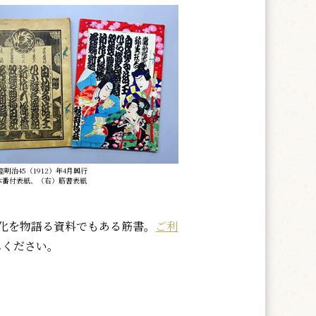
明治45（1912）年4月興行
本番付表紙、（右）筋書表紙
化を物語る資料でもある筋書。
ご利
しください。