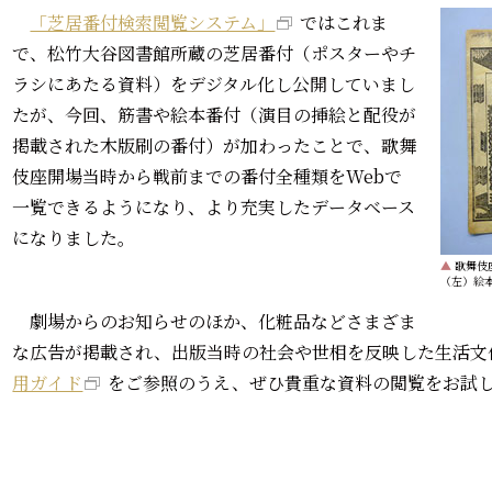
「芝居番付検索閲覧システム」
ではこれま
で、松竹大谷図書館所蔵の芝居番付（ポスターやチ
ラシにあたる資料）をデジタル化し公開していまし
たが、今回、筋書や絵本番付（演目の挿絵と配役が
掲載された木版刷の番付）が加わったことで、歌舞
伎座開場当時から戦前までの番付全種類をWebで
一覧できるようになり、より充実したデータベース
になりました。
▲
歌舞伎座
（左）絵
劇場からのお知らせのほか、化粧品などさまざま
な広告が掲載され、出版当時の社会や世相を反映した生活文
用ガイド
をご参照のうえ、ぜひ貴重な資料の閲覧をお試