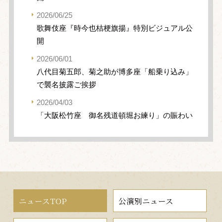
2026/06/25
歌舞伎座『時今也桔梗旗揚』特別ビジュアル公
開
2026/06/01
八代目菊五郎、菊之助が博多座「船乗り込み」
で襲名披露ご挨拶
2026/04/03
「大阪松竹座 御名残道頓堀お練り」の賑わい
ニュースTOP
公演別ニュース