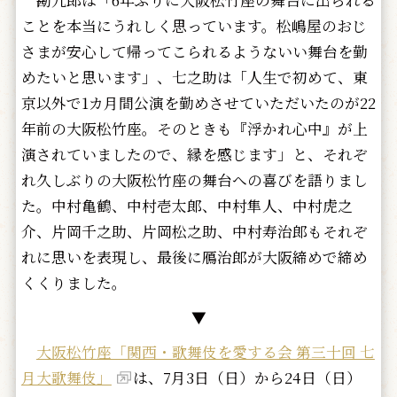
勘九郎は「6年ぶりに大阪松竹座の舞台に出られる
ことを本当にうれしく思っています。松嶋屋のおじ
さまが安心して帰ってこられるようないい舞台を勤
めたいと思います」、七之助は「人生で初めて、東
京以外で1カ月間公演を勤めさせていただいたのが22
年前の大阪松竹座。そのときも『浮かれ心中』が上
演されていましたので、縁を感じます」と、それぞ
れ久しぶりの大阪松竹座の舞台への喜びを語りまし
た。中村亀鶴、中村壱太郎、中村隼人、中村虎之
介、片岡千之助、片岡松之助、中村寿治郎もそれぞ
れに思いを表現し、最後に鴈治郎が大阪締めで締め
くくりました。
▼
大阪松竹座「関西・歌舞伎を愛する会 第三十回 七
月大歌舞伎」
は、7月3日（日）から24日（日）