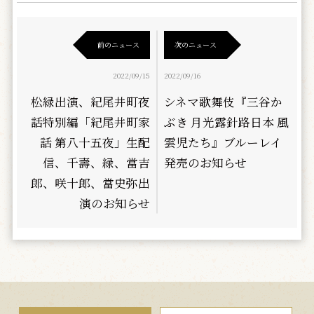
前のニュース
次のニュース
2022/09/15
2022/09/16
松緑出演、紀尾井町夜
シネマ歌舞伎『三谷か
話特別編「紀尾井町家
ぶき 月光露針路日本 風
話 第八十五夜」生配
雲児たち』ブルーレイ
信、千壽、緑、當吉
発売のお知らせ
郎、咲十郎、當史弥出
演のお知らせ