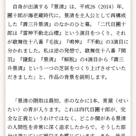
自身が出演する『景清』は、平成26（2014）年、
團十郎が海老蔵時代に、景清を主人公として再構成
した『壽三升景清』のなかのひと幕。「二代目團十
郎は『雷神不動北山櫻』という演目をつくり、それ
が歌舞伎十八番『毛抜』『鳴神』『不動』の3演目に
分かれました。私は逆の発想で、歌舞伎十八番『関
羽』『鎌髭』『景清』『解脱』の4演目から『壽三
升景清』という一つの芝居をつくり上げさせていた
だきました」と、作品の背景を説明します。
「景清の隈取は最初、赤のなかに1本、青黛（せい
たい）の青が入ります。これは四代目團十郎が、完
全な正義というわけではなく、どこか闇がある景清
の人間性を非常に深く追求したからで、そうした部
分は演じていて面白さを感じています。また、後半