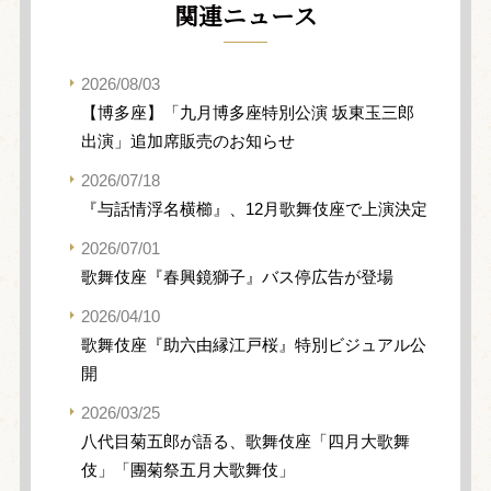
関連ニュース
2026/08/03
【博多座】「九月博多座特別公演 坂東玉三郎
出演」追加席販売のお知らせ
2026/07/18
『与話情浮名横櫛』、12月歌舞伎座で上演決定
2026/07/01
歌舞伎座『春興鏡獅子』バス停広告が登場
2026/04/10
歌舞伎座『助六由縁江戸桜』特別ビジュアル公
開
2026/03/25
八代目菊五郎が語る、歌舞伎座「四月大歌舞
伎」「團菊祭五月大歌舞伎」