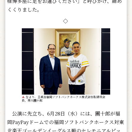
様博多座に足をお運びください」と呼びかけ、締め
くくりました。
◇
▲
左より、王貞治福岡ソフトバンクホークス株式会社取締役会
長、市川團十郎
公演に先立ち、6月28日（水）には、團十郎が福
岡PayPayドームでの福岡ソフトバンクホークス対東
北楽天ゴールデンイーグルス戦のセレモニアルピッ