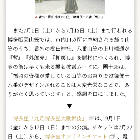
▲
番外・櫛田神社の山笠「歌舞伎十八番『暫』」
また7月1日（土）から7月15日（土）まで行われる
博多祇園山笠では、市内14カ所に奉納される飾り山
笠のうち、番外の櫛田神社、八番山笠の上川端通が
『暫』『外郎売』『押戻し』を題材につくられ、博
多の街は早くも来る襲名披露ムードに。團十郎は、
「福岡の皆様が愛している山笠のお祭りで歌舞伎十
八番がデザインされることは大変光栄なことで、あ
りがたく思っています」と、感謝を口にしました。
▼
博多座「九月博多座大歌舞伎」
は、9月1日
（金）から17日（日）までの公演。チケットは7月22
日（土）から、
博多座オンラインチケット
、電