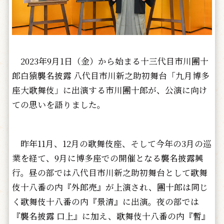
2023年9月1日（金）から始まる十三代目市川團十
郎白猿襲名披露 八代目市川新之助初舞台「九月博多
座大歌舞伎」に出演する市川團十郎が、公演に向け
ての思いを語りました。
昨年11月、12月の歌舞伎座、そして今年の3月の巡
業を経て、9月に博多座での開催となる襲名披露興
行。昼の部では八代目市川新之助初舞台として歌舞
伎十八番の内『外郎売』が上演され、團十郎は同じ
く歌舞伎十八番の内『景清』に出演。夜の部では
『襲名披露 口上』に加え、歌舞伎十八番の内『暫』