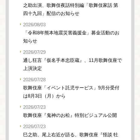
之助出演、歌舞伎夜話特別編「歌舞伎家話 第
四十九回」配信のお知らせ
2026/08/03
「令和8年熊本地震災害義援金」募金活動のお
知らせ
2026/07/29
通し狂言『仮名手本忠臣蔵』、11月歌舞伎座で
上演決定
2026/07/28
歌舞伎座「イベント託児サービス」9月分受付
は8月3日（月）から
2026/07/23
歌舞伎座『鬼神のお松』特別ビジュアル公開
2026/07/23
巳之助、尾上右近が語る、歌舞伎座『怪談 牡