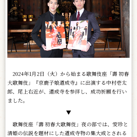
2024年1月2日（火）から始まる歌舞伎座「壽 初春
大歌舞伎」『京鹿子娘道成寺』に出演する中村壱太
郎、尾上右近が、道成寺を参拝し、成功祈願を行い
ました。
▼
歌舞伎座「壽 初春大歌舞伎」夜の部では、安珍と
清姫の伝説を題材にした道成寺物の集大成とされる