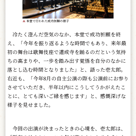
▲
本堂で行われた成功祈願の様子
冷たく澄んだ空気のなか、本堂で成功祈願を終
え、「今年を振り返るような時間でもあり、来年最
初の舞台は歌舞伎座で道成寺を踊るのだという気持
ちの高まりや、一歩を踏み出す覚悟を自分のなかに
落とし込む時間となりました」と、語った壱太郎。
右近も、「今年8月の自主公演の際も公演前にお参り
させていただき、半年以内にこうしてうかがえたこ
とに、とても深いご縁を感じます」と、感慨深げな
様子を見せました。
今回の出演が決まったときの心境を、壱太郎は、