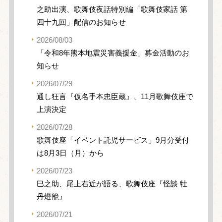
之助出演、歌舞伎夜話特別編「歌舞伎家話 第
四十九回」配信のお知らせ
2026/08/03
「令和8年熊本地震災害義援金」募金活動のお
知らせ
2026/07/29
通し狂言『仮名手本忠臣蔵』、11月歌舞伎座で
上演決定
2026/07/28
歌舞伎座「イベント託児サービス」9月分受付
は8月3日（月）から
2026/07/23
巳之助、尾上右近が語る、歌舞伎座『怪談 牡
丹燈籠』
2026/07/21