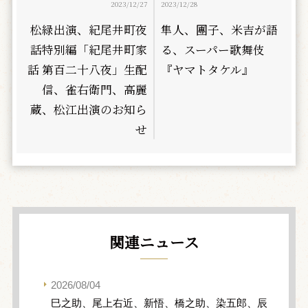
2023/12/27
2023/12/28
松緑出演、紀尾井町夜
隼人、團子、米吉が語
話特別編「紀尾井町家
る、スーパー歌舞伎
話 第百二十八夜」生配
『ヤマトタケル』
信、雀右衛門、高麗
蔵、松江出演のお知ら
せ
関連ニュース
2026/08/04
巳之助、尾上右近、新悟、橋之助、染五郎、辰