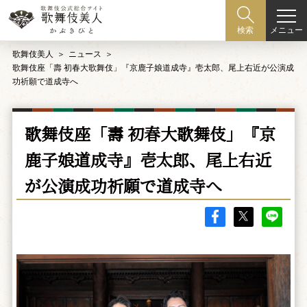
メニュー
検索
歌舞伎美人
ニュース
歌舞伎座「壽 初春大歌舞伎」『京鹿子娘道成寺』壱太郎、尾上右近が公演成
功祈願で道成寺へ
歌舞伎座「壽 初春大歌舞伎」『京
鹿子娘道成寺』壱太郎、尾上右近
が公演成功祈願で道成寺へ