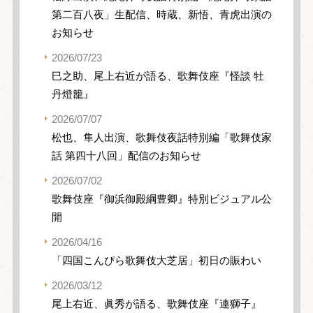
第二百八夜」生配信、時蔵、新悟、青虎出演の
お知らせ
2026/07/23
巳之助、尾上右近が語る、歌舞伎座『怪談 牡
丹燈籠』
2026/07/07
松也、隼人出演、歌舞伎夜話特別編「歌舞伎家
話 第四十八回」配信のお知らせ
2026/07/02
歌舞伎座『御浜御殿綱豊卿』特別ビジュアル公
開
2026/04/16
「四国こんぴら歌舞伎大芝居」初日の賑わい
2026/03/12
尾上右近、眞秀が語る、歌舞伎座『連獅子』