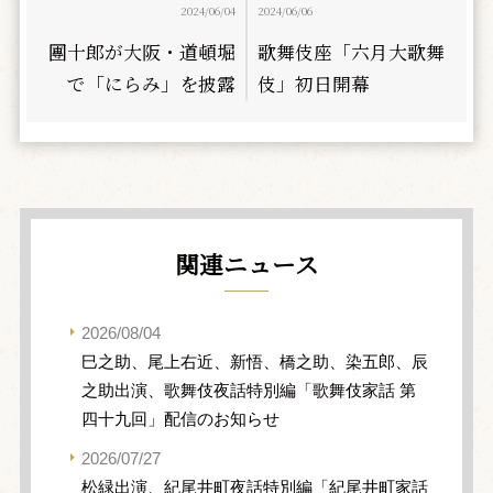
2024/06/04
2024/06/06
團十郎が大阪・道頓堀
歌舞伎座「六月大歌舞
で「にらみ」を披露
伎」初日開幕
関連ニュース
2026/08/04
巳之助、尾上右近、新悟、橋之助、染五郎、辰
之助出演、歌舞伎夜話特別編「歌舞伎家話 第
四十九回」配信のお知らせ
2026/07/27
松緑出演、紀尾井町夜話特別編「紀尾井町家話