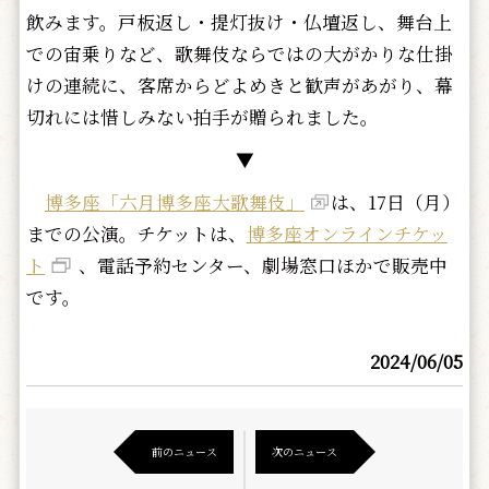
飲みます。戸板返し・提灯抜け・仏壇返し、舞台上
での宙乗りなど、歌舞伎ならではの大がかりな仕掛
けの連続に、客席からどよめきと歓声があがり、幕
切れには惜しみない拍手が贈られました。
▼
博多座「六月博多座大歌舞伎」
は、17日（月）
までの公演。チケットは、
博多座オンラインチケッ
ト
、電話予約センター、劇場窓口ほかで販売中
です。
2024/06/05
前のニュース
次のニュース