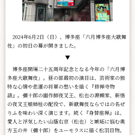
2024年6月2日（日）、博多座「六月博多座大歌舞
伎」の初日の幕が開きました。
▼
博多座開場二十五周年記念となる今年の「六月博
多座大歌舞伎」。昼の部最初の演目は、芸術家の独
特な心情や悲運の将軍の愁いを描く『修禅寺物
語』。彌十郎の面作師夜叉王、松也の源頼家、新悟
の夜叉王娘姉桂の配役で、新歌舞伎ならではの名ぜ
りふを味わい深く演じます。続く『身替座禅』は、
愛人と浮気したい山蔭右京（松也）と嫉妬に悩む奥
方玉の井（彌十郎）をユーモラスに描く松羽目物。