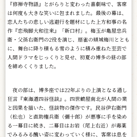
『修禅寺物語』とがらりと変わった喜劇味で、客席
は何度も大きな笑いに包まれました。最後の幕は、
恋人たちの悲しい逃避行を題材にした上方和事の名
作『恋飛脚大和往来』「新口村」。梅玉が亀屋忠兵
衛・父孫右衛門の2役を演じ、扇雀の傾城梅川ととも
に、舞台に降り積もる雪のように積み重ねた至芸で
人間ドラマをじっくりと見せ、初夏の博多の昼の部
を締めくくりました。
夜の部は、博多座では22年ぶりの上演となる通し
狂言『東海道四谷怪談』。四世鶴屋南北が人間の業
と因果を描いた、怪談物の傑作です。民谷伊右衛門
（松也）と直助権兵衛（彌十郎）が悪事に手を染め
る一幕目に続き、二幕目はお岩（尾上右近）が毒薬
でみるみる醜い姿に変わっていく様に、客席は息を