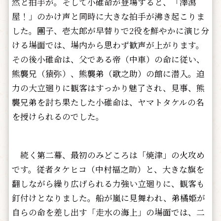
然と拍手が。そして小碓命が登場すると、「澤瀉
屋！」のかけ声と同時に大きな拍手が沸き起こりま
した。團子、壱太郎が早替りで2役を鮮やかに演じ分
ける場面では、場内から思わず歓声が上がります。
その後小碓命は、父である帝（中車）の命に従い、
熊襲兄（猿弥）、熊襲弟（歌之助）の館に潜入。迫
力の大立廻りに観客はすっかり魅了され、見事、熊
襲兄弟を討ち果たした小碓命は、ヤマトタケルの名
を授けられるのでした。
続く第二幕、最初のみどころは「焼津」の火攻め
です。従者タケヒコ（中村福之助）と、大きな旗を
翻しながら繰り広げられる力強い立廻りに、観客も
釘付けとなりました。船が嵐に見舞われ、弟橘姫が
自らの命を差し出す「走水の海上」の場面では、二