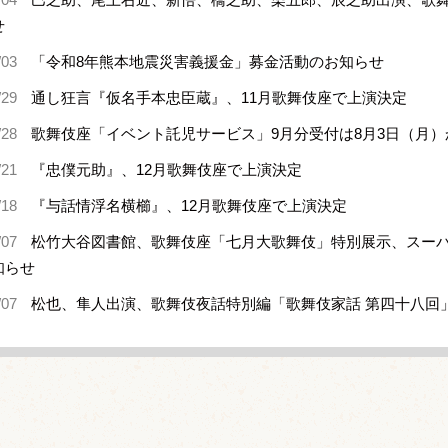
せ
/03
「令和8年熊本地震災害義援金」募金活動のお知らせ
/29
通し狂言『仮名手本忠臣蔵』、11月歌舞伎座で上演決定
/28
歌舞伎座「イベント託児サービス」9月分受付は8月3日（月）
/21
『忠僕元助』、12月歌舞伎座で上演決定
/18
『与話情浮名横櫛』、12月歌舞伎座で上演決定
/07
松竹大谷図書館、歌舞伎座「七月大歌舞伎」特別展示、スー
知らせ
/07
松也、隼人出演、歌舞伎夜話特別編「歌舞伎家話 第四十八回