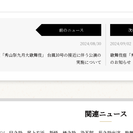
前のニュース
次
2024/08/30
2024/09/02
「秀山祭九月大歌舞伎」 台風10号の接近に伴う公演の
歌舞伎座「
実施について
のお知らせ
関連ニュース
/04
巳之助、尾上右近、新悟、橋之助、染五郎、辰之助出演、歌舞