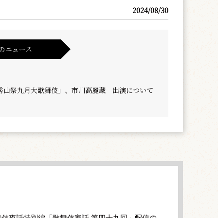
2024/08/30
のニュース
秀山祭九月大歌舞伎」、市川高麗蔵 出演について
伎夜話特別編「歌舞伎家話 第四十九回」配信の