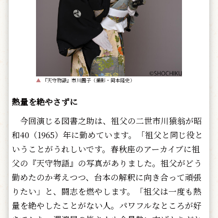
▲
『天守物語』市川團子（撮影・岡本隆史）
熱量を絶やさずに
今回演じる図書之助は、祖父の二世市川猿翁が昭
和40（1965）年に勤めています。「祖父と同じ役と
いうことがうれしいです。春秋座のアーカイブに祖
父の『天守物語』の写真がありました。祖父がどう
勤めたのか考えつつ、台本の解釈に向き合って頑張
りたい」と、闘志を燃やします。「祖父は一度も熱
量を絶やしたことがない人。パワフルなところが好