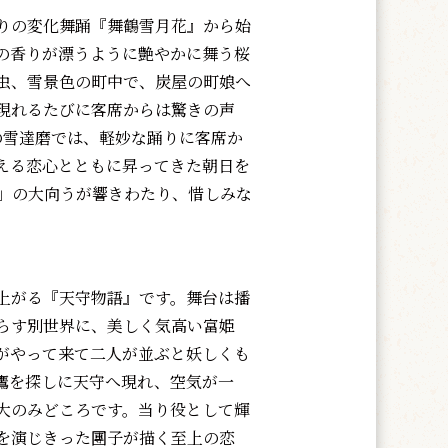
りの変化舞踊『舞鶴雪月花』から始
の香りが漂うように艶やかに舞う桜
虫、雪景色の町中で、炭屋の町娘へ
現れるたびに客席からは驚きの声
の雪達磨では、軽妙な踊りに客席か
える恋心とともに昇ってきた朝日を
」の大向うが響きわたり、惜しみな
上がる『天守物語』です。舞台は播
らす別世界に、美しく気高い富姫
がやって来て二人が並ぶと妖しくも
鷹を探しに天守へ現れ、空気が一
大のみどころです。当り役として輝
を演じきった團子が描く至上の恋