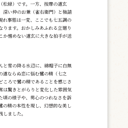
（松緑）です。一方、按摩の道玄
、深い仲のお兼（雀右衛門）と強請
現れ事態は一変、ここでも七五調の
なります。おかしみあふれる立廻り
こか憎めない道玄に大きな拍手が送
んと雪の降る水辺に、綿帽子に白無
の道ならぬ恋に悩む鷺の精（七之
どころで鷺の精であることを感じさ
席は驚きとがらりと変化した雰囲気
た頃の様子や、男心のつれなさを訴
鷺の精の本性を現し、幻想的な美し
残しました。