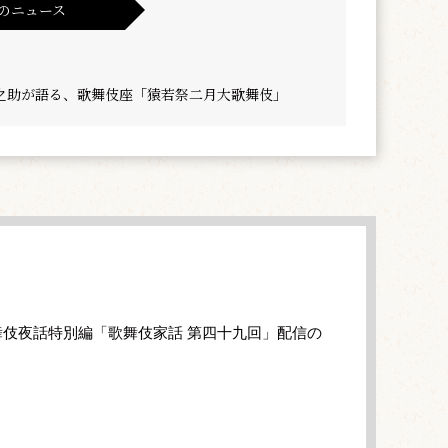
のニュース
之助が語る、歌舞伎座「猿若祭二月大歌舞伎」
伎夜話特別編「歌舞伎家話 第四十九回」配信の