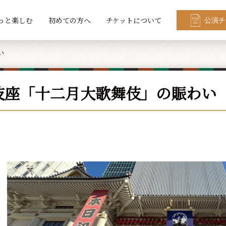
っと楽しむ
初めての方へ
チケットについて
公演チ
い
伎座「十二月大歌舞伎」の賑わい