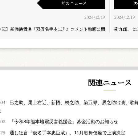
前のニュース
次
2024/12/19
2024/12/19
追記】新橋演舞場『双仮名手本三升』コメント動画公開
勘九郎、七
関連ニュース
/04
巳之助、尾上右近、新悟、橋之助、染五郎、辰之助出演、歌舞
せ
/03
「令和8年熊本地震災害義援金」募金活動のお知らせ
/29
通し狂言『仮名手本忠臣蔵』、11月歌舞伎座で上演決定