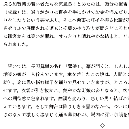
逸る加賀鳶の若い者たちを気風良くとめたのは、頭分の梅吉
（松緑）は、通りがかりの百姓を手にかけてお金を盗んだり
りをしたりという悪党ぶり。そこへ悪事の証拠を握る松蔵が
名ぜりふで展開される道玄と松蔵のやり取りが聞きどころと
に観客からは笑いが漏れ、すっきりと晴れやかな結末と、ど
られました。
続いては、長唄舞踊の名作『鷺娘』。幕が開くと、しんし
垢姿の娘が一人佇んでいます。傘を差したこの娘は、人間と
助）。恋に思い悩む様子を踊りで見せていきますが、ところ
せます。衣裳が引き抜かれ、艶やかな町娘の姿となると、客
への期待感に包まれます。曲調も変わり、恋しい男と結ばれ
えていきます。そして舞台は降りしきる雪のなかへ。ついに
さのなかで激しく凄まじく踊る幕切れが、場内に深い余韻を
◇