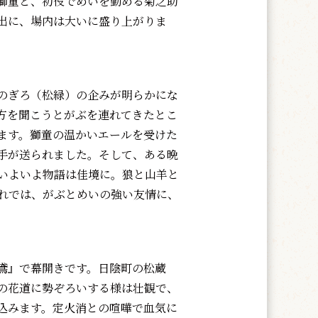
獅童と、初役でめいを勤める菊之助
出に、場内は大いに盛り上がりま
のぎろ（松緑）の企みが明らかにな
方を聞こうとがぶを連れてきたとこ
ます。獅童の温かいエールを受けた
手が送られました。そして、ある晩
いよいよ物語は佳境に。狼と山羊と
れでは、がぶとめいの強い友情に、
鳶』で幕開きです。日陰町の松蔵
の花道に勢ぞろいする様は壮観で、
込みます。定火消との喧嘩で血気に