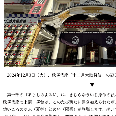
2024年12月3日（火）、歌舞伎座「十二月大歌舞伎」の
▼
第一部の『あらしのよるに』は、きむらゆういち原作の絵本
歌舞伎座で上演。舞台は、このたび新たに書き加えられたが
幼いころのがぶ（夏幹）とめい（陽喜）が登場します。続い