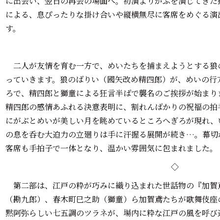
に出会い、翌日の再会の場面へ。初演よりがぶを演じてきた
による、息ぴったりな掛け合いや縦横無尽に客席をめぐる演
す。
二人が友情を育む一方で、めいたちを捕まえようとする狼
っていきます。狼のばりい（國矢改め精四郎）が、めいの行
ろで、精四郎と獅童による狂言半ばで襲名のご挨拶が始まり
精四郎の感情あふれる決意表明に、割れんばかりの祝福の拍
にがぶとめいが美しい月を眺めているところへぎろが現れ、
の息を呑む大迫力の立廻りは手に汗握る展開が続き…。幕切
客席も手拍子で一体となり、温かい雰囲気に包まれました。
◇
第二部は、江戸の粋が巧みに織り込まれた世話物の『加賀
（勘九郎）、春木町巳之助（獅童）ら加賀鳶たちが歌舞伎座
黙阿弥らしい七五調のツラネが、場内に粋な江戸の風を呼び