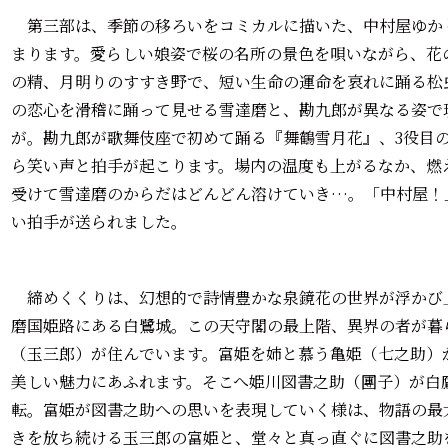
第三部は、季節の移ろいをコミカルに描いた、中村屋ゆか
まります。愛らしい娘姿で桜の名所の景色を唄いながら、花
の精、月明りのすすき野で、短い生命の運命を哀れに踊る松
の恋心を滑稽に踊って見せる雪達磨と、勘九郎が異なる姿で
が。勘九郎が歌舞伎座で初めて踊る『舞鶴雪月花』、3役目
ら笑い声と拍手が起こります。場内の温度も上がるなか、燃
受けて雪達磨のからだはどんどん溶けていき…。「中村屋！
い拍手が送られました。
締めくくりは、幻想的で詩情豊かな泉鏡花の世界が浮かび
磨国姫路にある白鷺城。この天守閣の最上階、異界の者が暮
（玉三郎）が住んでいます。富姫を姉と慕う亀姫（七之助）
美しい魅力にあふれます。そこへ姫川図書之助（團子）が白
転。富姫が図書之助への思いを表現していく様は、物語の最
きを放ち続ける玉三郎の富姫と、堂々と真っ直ぐに図書之助