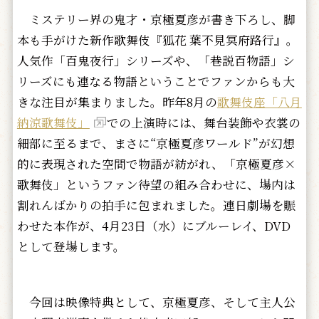
ミステリー界の鬼才・京極夏彦が書き下ろし、脚
本も手がけた新作歌舞伎『狐花 葉不見冥府路行』。
人気作「百鬼夜行」シリーズや、「巷説百物語」シ
リーズにも連なる物語ということでファンからも大
きな注目が集まりました。昨年8月の
歌舞伎座「八月
納涼歌舞伎」
での上演時には、舞台装飾や衣裳の
細部に至るまで、まさに“京極夏彦ワールド”が幻想
的に表現された空間で物語が紡がれ、「京極夏彦×
歌舞伎」というファン待望の組み合わせに、場内は
割れんばかりの拍手に包まれました。連日劇場を賑
わせた本作が、4月23日（水）にブルーレイ、DVD
として登場します。
今回は映像特典として、京極夏彦、そして主人公