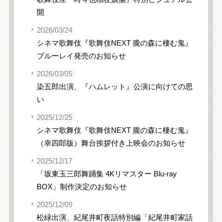
開
2026/03/24
シネマ歌舞伎『歌舞伎NEXT 朧の森に棲む鬼』
ブルーレイ発売のお知らせ
2026/03/05
染五郎出演、『ハムレット』公演に向けての思
い
2025/12/25
シネマ歌舞伎『歌舞伎NEXT 朧の森に棲む鬼』
（幸四郎版）舞台挨拶付き上映会のお知らせ
2025/12/17
「坂東玉三郎舞踊集 4Kリマスター Blu-ray
BOX」制作決定のお知らせ
2025/12/09
松緑出演、紀尾井町夜話特別編「紀尾井町家話