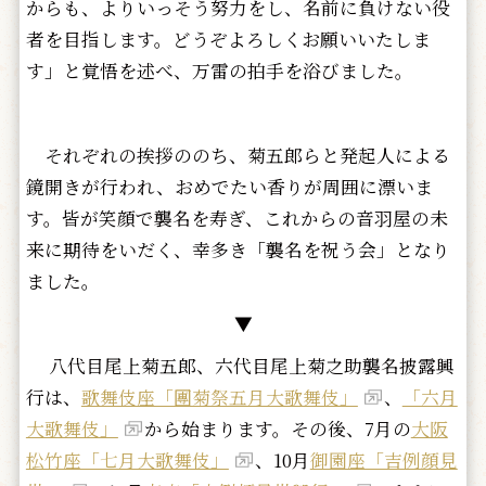
からも、よりいっそう努力をし、名前に負けない役
者を目指します。どうぞよろしくお願いいたしま
す」と覚悟を述べ、万雷の拍手を浴びました。
それぞれの挨拶ののち、菊五郎らと発起人による
鏡開きが行われ、おめでたい香りが周囲に漂いま
す。皆が笑顔で襲名を寿ぎ、これからの音羽屋の未
来に期待をいだく、幸多き「襲名を祝う会」となり
ました。
▼
八代目尾上菊五郎、六代目尾上菊之助襲名披露興
行は、
歌舞伎座「團菊祭五月大歌舞伎」
、
「六月
大歌舞伎」
から始まります。その後、7月の
大阪
松竹座「七月大歌舞伎」
、10月
御園座「吉例顔見