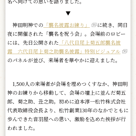
名へ向けての思いを語りました。
▼
神田明神での
「襲名披露お練り」
に続き、同日
夜に開催された「襲名を祝う会」。会場前のロビー
には、先日公開された
「八代目尾上菊五郎襲名披
露 六代目尾上菊之助襲名披露」特別ビジュアル
のパネルが並び、来場者を華やかに迎えました。
1,500人の来場者が会場を埋めつくすなか、神田明
神のお練りから移動して、会場の壇上に並んだ菊五
郎、菊之助、丑之助。初めに迫本淳一松竹株式会社
代表取締役会長より、松竹創業130年のなかでともに
歩んできた音羽屋への思い、激励を込めた挨拶が行
われました。