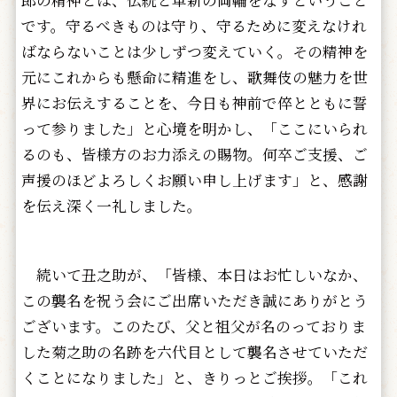
郎の精神とは、伝統と革新の両輪をなすということ
です。守るべきものは守り、守るために変えなけれ
ばならないことは少しずつ変えていく。その精神を
元にこれからも懸命に精進をし、歌舞伎の魅力を世
界にお伝えすることを、今日も神前で倅とともに誓
って参りました」と心境を明かし、「ここにいられ
るのも、皆様方のお力添えの賜物。何卒ご支援、ご
声援のほどよろしくお願い申し上げます」と、感謝
を伝え深く一礼しました。
続いて丑之助が、「皆様、本日はお忙しいなか、
この襲名を祝う会にご出席いただき誠にありがとう
ございます。このたび、父と祖父が名のっておりま
した菊之助の名跡を六代目として襲名させていただ
くことになりました」と、きりっとご挨拶。「これ