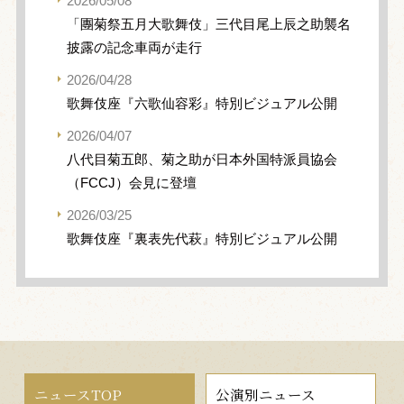
2026/05/08
「團菊祭五月大歌舞伎」三代目尾上辰之助襲名
披露の記念車両が走行
2026/04/28
歌舞伎座『六歌仙容彩』特別ビジュアル公開
2026/04/07
八代目菊五郎、菊之助が日本外国特派員協会
（FCCJ）会見に登壇
2026/03/25
歌舞伎座『裏表先代萩』特別ビジュアル公開
ニュースTOP
公演別ニュース