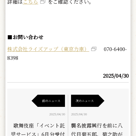
詳細は
こちら
をご確認ください。
■
お問い合わせ
株式会社ライズアップ（東京力車）
070-6400-
8398
2025/04/30
前のニュース
次のニュース
2025/04/30
2025/04/30
歌舞伎座「イベント託
襲名披露興行を前に八
児サービス」6月分受付
代目菊五郎、菊之助が