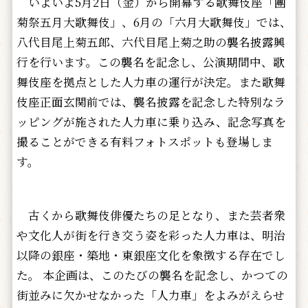
いよいよ5月2日（金）から開幕する歌舞伎座「團
菊祭五月大歌舞伎」、6月の「六月大歌舞伎」では、
八代目尾上菊五郎、六代目尾上菊之助の襲名披露興
行を行います。この襲名を記念し、公演期間中、歌
舞伎座を拠点とした人力車の運行が決定。また歌舞
伎座正面玄関前では、襲名披露を記念した特別なラ
ッピングが施された人力車に乗り込み、記念写真を
撮ることができる有料フォトスポットも登場しま
す。
古くから歌舞伎俳優たちの足となり、また芸者衆
や文化人が街を行き交う姿を彩った人力車は、明治
以降の銀座・築地・東銀座文化を象徴する存在でし
た。 本企画は、このたびの襲名を記念し、かつての
街並みに欠かせなかった「人力車」をよみがえらせ