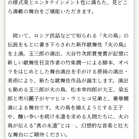
の様式美とエンタテインメント性に満ちた、見どこ
ろ満載の舞台をご堪能いただきます。
続いて、ロシア民話などで知られる「火の鳥」の
伝説をもとに書き下ろされた新作歌舞伎『火の鳥』
を上演。玉三郎の演出、大谷竹次郎賞受賞が記憶に
新しい歌舞伎狂言作者の竹柴潤一による脚本、オペ
ラをはじめとした舞台演出を手がける原純の演出・
美術により、新たな歌舞伎作品が誕生します。演出
も勤める玉三郎が火の鳥、松本幸四郎が大王、染五
郎と市川團子がヤマヒコ・ウミヒコ兄弟と、豪華競
演による舞台です。火の鳥を捕えようとする王子
や、醜い争いを続け永遠を求める人間たちに、火の
鳥が伝える“真の永遠”とは…。幻想的な音楽と壮大
な舞台にご期待ください。