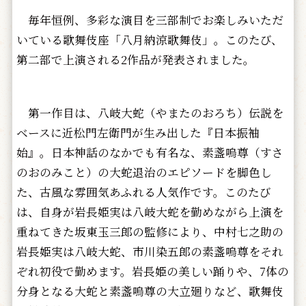
毎年恒例、多彩な演目を三部制でお楽しみいただ
いている歌舞伎座「八月納涼歌舞伎」。このたび、
第二部で上演される2作品が発表されました。
第一作目は、八岐大蛇（やまたのおろち）伝説を
ベースに近松門左衛門が生み出した『日本振袖
始』。日本神話のなかでも有名な、素盞嗚尊（すさ
のおのみこと）の大蛇退治のエピソードを脚色し
た、古風な雰囲気あふれる人気作です。このたび
は、自身が岩長姫実は八岐大蛇を勤めながら上演を
重ねてきた坂東玉三郎の監修により、中村七之助の
岩長姫実は八岐大蛇、市川染五郎の素盞嗚尊をそれ
ぞれ初役で勤めます。岩長姫の美しい踊りや、7体の
分身となる大蛇と素盞嗚尊の大立廻りなど、歌舞伎