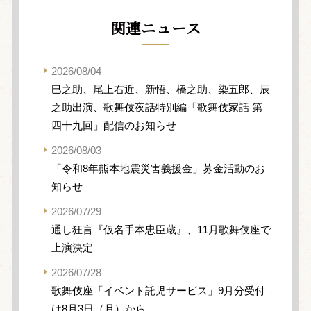
関連ニュース
2026/08/04
巳之助、尾上右近、新悟、橋之助、染五郎、辰
之助出演、歌舞伎夜話特別編「歌舞伎家話 第
四十九回」配信のお知らせ
2026/08/03
「令和8年熊本地震災害義援金」募金活動のお
知らせ
2026/07/29
通し狂言『仮名手本忠臣蔵』、11月歌舞伎座で
上演決定
2026/07/28
歌舞伎座「イベント託児サービス」9月分受付
は8月3日（月）から