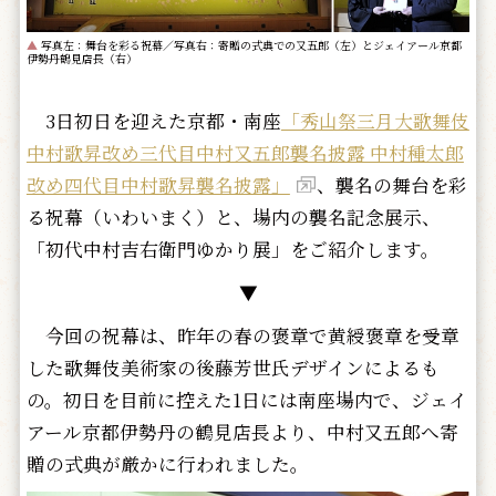
▲
写真左：舞台を彩る祝幕／写真右：寄贈の式典での又五郎（左）とジェイアール京都
伊勢丹鶴見店長（右）
3日初日を迎えた京都・南座
「秀山祭三月大歌舞伎
中村歌昇改め三代目中村又五郎襲名披露 中村種太郎
改め四代目中村歌昇襲名披露」
、襲名の舞台を彩
る祝幕（いわいまく）と、場内の襲名記念展示、
「初代中村吉右衛門ゆかり展」をご紹介します。
▼
今回の祝幕は、昨年の春の褒章で黄綬褒章を受章
した歌舞伎美術家の後藤芳世氏デザインによるも
の。初日を目前に控えた1日には南座場内で、ジェイ
アール京都伊勢丹の鶴見店長より、中村又五郎へ寄
贈の式典が厳かに行われました。