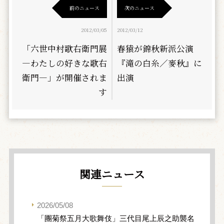
前のニュース
次のニュース
2012/03/05
2012/03/12
「六世中村歌右衛門展
春猿が錦秋新派公演
―わたしの好きな歌右
『滝の白糸／麥秋』に
衛門―」が開催されま
出演
す
関連ニュース
2026/05/08
「團菊祭五月大歌舞伎」三代目尾上辰之助襲名