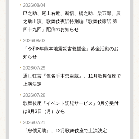
2026/08/04
巳之助、尾上右近、新悟、橋之助、染五郎、辰
之助出演、歌舞伎夜話特別編「歌舞伎家話 第
四十九回」配信のお知らせ
2026/08/03
「令和8年熊本地震災害義援金」募金活動のお
知らせ
2026/07/29
通し狂言『仮名手本忠臣蔵』、11月歌舞伎座で
上演決定
2026/07/28
歌舞伎座「イベント託児サービス」9月分受付
は8月3日（月）から
2026/07/21
『忠僕元助』、12月歌舞伎座で上演決定