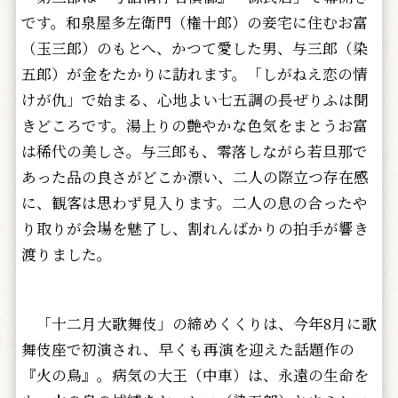
です。和泉屋多左衛門（権十郎）の妾宅に住むお富
（玉三郎）のもとへ、かつて愛した男、与三郎（染
五郎）が金をたかりに訪れます。「しがねえ恋の情
けが仇」で始まる、心地よい七五調の長ぜりふは聞
きどころです。湯上りの艶やかな色気をまとうお富
は稀代の美しさ。与三郎も、零落しながら若旦那で
あった品の良さがどこか漂い、二人の際立つ存在感
に、観客は思わず見入ります。二人の息の合ったや
り取りが会場を魅了し、割れんばかりの拍手が響き
渡りました。
「十二月大歌舞伎」の締めくくりは、今年8月に歌
舞伎座で初演され、早くも再演を迎えた話題作の
『火の鳥』。病気の大王（中車）は、永遠の生命を