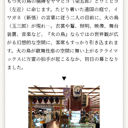
もつ火の鳥の捕縛をヤマヒコ（染五郎）とウミヒコ
（左近）に命じます。たどり着いた遠国の庭で、イ
ワガネ（新悟）の言葉に従う二人の目前に、火の鳥
（玉三郎）が現れ…。衣裳や鬘、照明、映像、舞台
装置、音楽など、『火の鳥』ならではの世界観が広
がる幻想的な空間に、客席もすっかり引き込まれま
す。火の鳥が歌舞伎座の空間に舞い上がるクライマ
ックスに万雷の拍手が起こるなか、初日の幕となり
ました。
▼