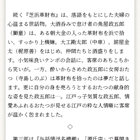
続く『芝浜革財布』は、落語をもとにした夫婦の
心温まる世話物。大酒呑みで怠け者の魚屋政五郎
（獅童）は、ある朝大金の入った革財布を浜で拾
い、すっかり上機嫌。大工勘太郎（中車）、錺屋金
太（梶原善）をはじめ、仲間たちと酒盛りをしま
す。小気味良いテンポの会話に、客席のあちこちか
ら笑いが。一方、酔いからさめた政五郎に女房おた
つ（寺島しのぶ）は革財布を拾ったのは夢だと話し
ます。更に自分の身を売ろうとするおたつの献身的
な姿を見た政五郎は…。江戸っ子気質な政五郎、情
愛あふれるおたつが見せる江戸の粋な人情噺に客席
が温かく包まれました。
◇
第三部は『与話情浮名横櫛』「源氏店」で幕開き