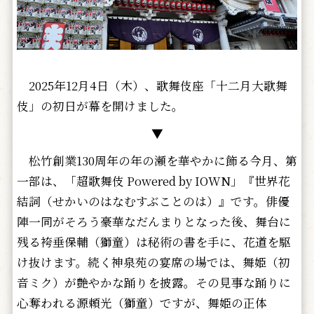
2025年12月4日（木）、歌舞伎座「十二月大歌舞
伎」の初日が幕を開けました。
▼
松竹創業130周年の年の瀬を華やかに飾る今月、第
一部は、「超歌舞伎 Powered by IOWN」『世界花
結詞（せかいのはなむすぶことのは）』です。俳優
陣一同がそろう豪華なだんまりとなった後、舞台に
残る袴垂保輔（獅童）は秘術の書を手に、花道を駆
け抜けます。続く神泉苑の宴席の場では、舞姫（初
音ミク）が艶やかな踊りを披露。その見事な踊りに
心奪われる源頼光（獅童）ですが、舞姫の正体