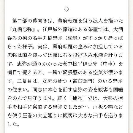
◇
第二部の幕開きは、幕府転覆を狙う浪人を描いた
『丸橋忠弥』。江戸城外濠端にある茶屋では、大酒
呑みの槍の名手丸橋忠弥（松緑）がすっかり酔っぱ
らった様子。実は、幕府転覆の企みに加担している
忠弥は隙を窺っては濠に石を投げ込み水深を計りま
す。忠弥が通りかかった老中松平伊豆守（中車）を
横目で捉えると、一瞬で緊張感のある空気が漂いま
す。二幕目は、女房おせつ（雀右衛門）のいる忠弥
の住まい。同志に本心を話す忠弥の姿を観客も固唾
をのんで見守ります。続く「捕物」では、大勢の捕
手を相手に奮闘する忠弥でしたが…。戸板や縄など
を使う圧巻の大立廻りに観客は大きな拍手を送りま
した。