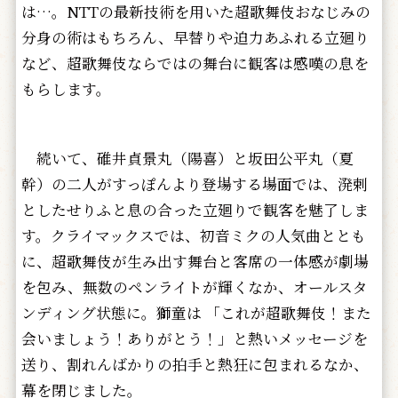
は…。NTTの最新技術を用いた超歌舞伎おなじみの
分身の術はもちろん、早替りや迫力あふれる立廻り
など、超歌舞伎ならではの舞台に観客は感嘆の息を
もらします。
続いて、碓井貞景丸（陽喜）と坂田公平丸（夏
幹）の二人がすっぽんより登場する場面では、溌剌
としたせりふと息の合った立廻りで観客を魅了しま
す。クライマックスでは、初音ミクの人気曲ととも
に、超歌舞伎が生み出す舞台と客席の一体感が劇場
を包み、無数のペンライトが輝くなか、オールスタ
ンディング状態に。獅童は 「これが超歌舞伎！また
会いましょう！ありがとう！」と熱いメッセージを
送り、割れんばかりの拍手と熱狂に包まれるなか、
幕を閉じました。