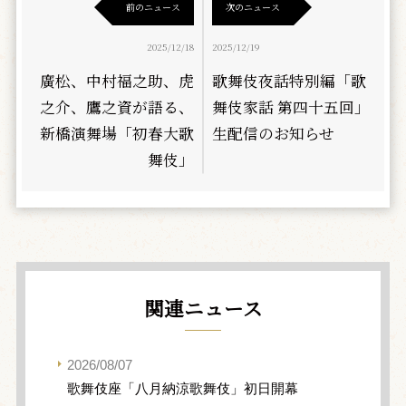
前のニュース
次のニュース
2025/12/18
2025/12/19
廣松、中村福之助、虎
歌舞伎夜話特別編「歌
之介、鷹之資が語る、
舞伎家話 第四十五回」
新橋演舞場「初春大歌
生配信のお知らせ
舞伎」
関連ニュース
2026/08/07
歌舞伎座「八月納涼歌舞伎」初日開幕