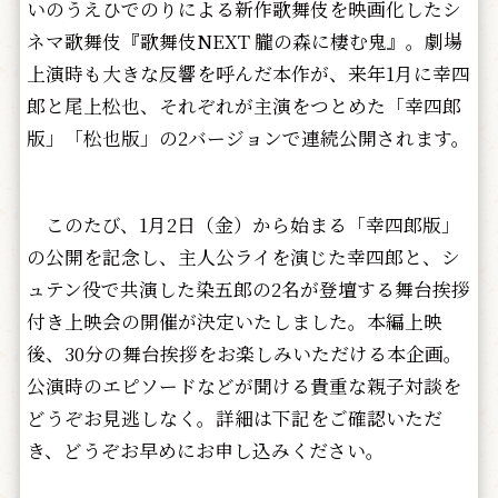
いのうえひでのりによる新作歌舞伎を映画化したシ
ネマ歌舞伎『歌舞伎NEXT 朧の森に棲む鬼』。劇場
上演時も大きな反響を呼んだ本作が、来年1月に幸四
郎と尾上松也、それぞれが主演をつとめた「幸四郎
版」「松也版」の2バージョンで連続公開されます。
このたび、1月2日（金）から始まる「幸四郎版」
の公開を記念し、主人公ライを演じた幸四郎と、シ
ュテン役で共演した染五郎の2名が登壇する舞台挨拶
付き上映会の開催が決定いたしました。本編上映
後、30分の舞台挨拶をお楽しみいただける本企画。
公演時のエピソードなどが聞ける貴重な親子対談を
どうぞお見逃しなく。詳細は下記をご確認いただ
き、どうぞお早めにお申し込みください。