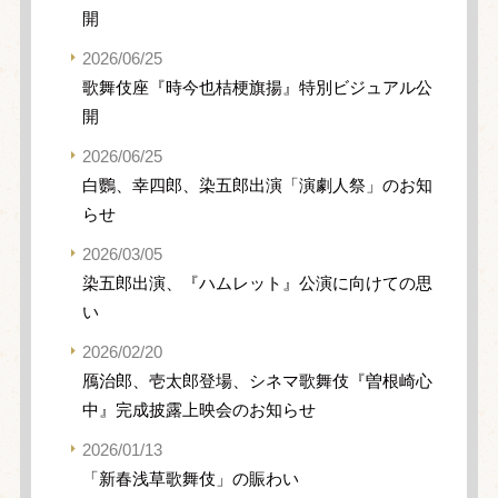
開
2026/06/25
歌舞伎座『時今也桔梗旗揚』特別ビジュアル公
開
2026/06/25
白鸚、幸四郎、染五郎出演「演劇人祭」のお知
らせ
2026/03/05
染五郎出演、『ハムレット』公演に向けての思
い
2026/02/20
鴈治郎、壱太郎登場、シネマ歌舞伎『曽根崎心
中』完成披露上映会のお知らせ
2026/01/13
「新春浅草歌舞伎」の賑わい