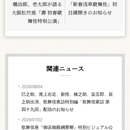
鴈治郎、壱太郎が語る
「新春浅草歌舞伎」初
大阪松竹座「壽 初春歌
日鏡開きのお知らせ
舞伎特別公演」
関連ニュース
2026/08/04
巳之助、尾上右近、新悟、橋之助、染五郎、辰
之助出演、歌舞伎夜話特別編「歌舞伎家話 第
四十九回」配信のお知らせ
2026/07/02
歌舞伎座『御浜御殿綱豊卿』特別ビジュアル公