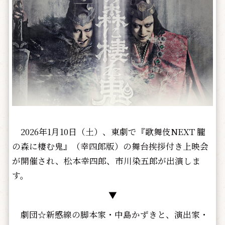
2026年1月10日（土）、東劇で『歌舞伎NEXT 朧
の森に棲む鬼』（幸四郎版）の舞台挨拶付き上映会
が開催され、松本幸四郎、市川染五郎が出演しま
す。
▼
劇団☆新感線の脚本家・中島かずきと、演出家・