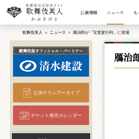
公演情報
ニュース
も
歌舞伎美人
ニュース
鴈治郎が「宝恵駕行列」に登場
歌舞伎座
オフィシャル・パートナー
鴈治
公演チラシアーカイブ
チケット発売カレンダー