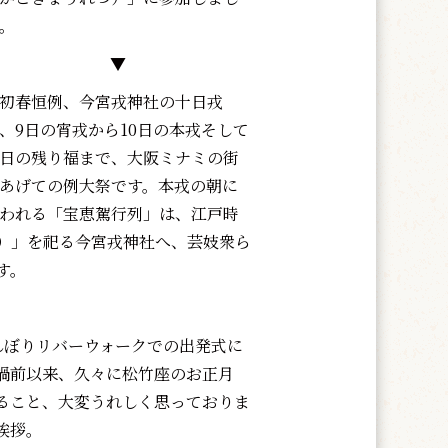
。
▼
初春恒例、今宮戎神社の十日戎
、9日の宵戎から10日の本戎そして
1日の残り福まで、大阪ミナミの街
あげての例大祭です。本戎の朝に
われる「宝恵駕行列」は、江戸時
）」を祀る今宮戎神社へ、芸妓衆ら
す。
んぼりリバーウォークでの出発式に
禍前以来、久々に松竹座のお正月
ること、大変うれしく思っておりま
挨拶。