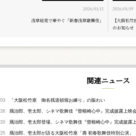
2026/01/13
2026/01/19
浅草総見で華やぐ「新春浅草歌舞伎」
【大阪松竹
のお知らせ
関連ニュース
/03
「大阪松竹座 御名残道頓堀お練り」の賑わい
/26
鴈治郎、壱太郎、シネマ歌舞伎『曽根崎心中』完成披露上映
/20
鴈治郎、壱太郎登場、シネマ歌舞伎『曽根崎心中』完成披露
/25
鴈治郎、壱太郎が語る大阪松竹座「壽 初春歌舞伎特別公演」