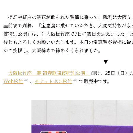
提灯や紅白の餅花が飾られた駕籠に乗って、隊列は大阪ミ
座前まで到着。「宝恵駕に乗せていただき、大変気持ちがよ
伎特別公演」は、）大阪松竹座で7日に初日を迎えました。
後ともよろしくお願いいたします。本日の宝恵駕が皆様に福
がご挨拶し、大阪締めで締めくくられました。
▼
大阪松竹座「壽 初春歌舞伎特別公演」
は、25日（日）
Web松竹
、
チケットホン松竹
で販売中です。