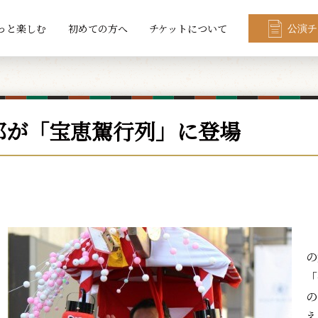
っと楽しむ
初めての方へ
チケットについて
公演チ
郎が「宝恵駕行列」に登場
2
の
「
の
え