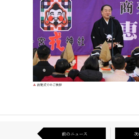
▲
出発式でのご挨拶
前のニュース
次