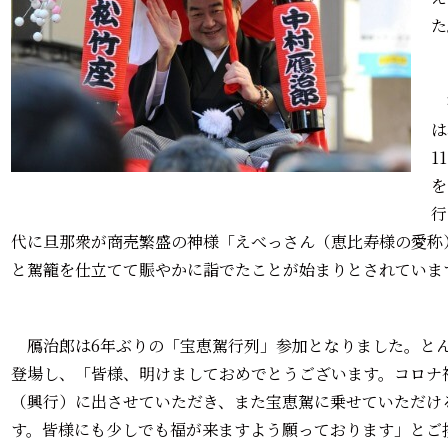
た
は
1
を
行
代に旦那衆が商売繁盛の神様「えべっさん（恵比寿様の愛称
と駕籠を仕立てて賑やかに詣でたことが始まりとされていま
鴈治郎は6年ぶりの「宝恵駕行列」参加となりました。と
登場し、「皆様、明けましておめでとうございます。コロナ
（興行）に出させていただき、また宝恵駕に乗せていただけ
す。皆様にも少しでも福が来ますよう願っております」とご