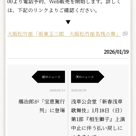
00より電話予約、Web販売を開始します。詳しく
は、下記のリンクよりご確認ください。
▼
大阪松竹座「坂東玉三郎 大阪松竹座名残の華」
2026/01/19
前のニュース
次のニュース
2026/01/13
2026/01/19
鴈治郎が「宝恵駕行
浅草公会堂「新春浅草
列」に登場
歌舞伎」1月18日（日）
第1部『相生獅子』上演
中止に伴う払い戻しに