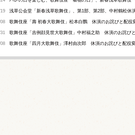
/19
浅草公会堂「新春浅草歌舞伎」、第1部、第2部、中村鶴松休
/08
歌舞伎座「壽 初春大歌舞伎」松本白鸚 休演のお詫びと配役
/31
歌舞伎座「吉例顔見世大歌舞伎」中村福之助 休演のお詫び
/08
歌舞伎座「四月大歌舞伎」澤村由次郎 休演のお詫びと配役