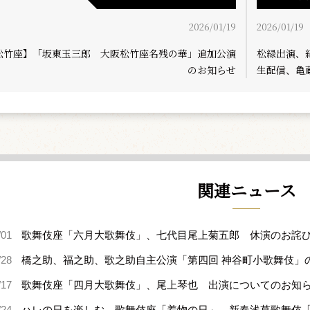
2026/01/19
2026/01/19
松竹座】「坂東玉三郎 大阪松竹座名残の華」追加公演
松緑出演、
のお知らせ
生配信、亀
関連ニュース
/01
歌舞伎座「六月大歌舞伎」、七代目尾上菊五郎 休演のお詫
/28
橋之助、福之助、歌之助自主公演「第四回 神谷町小歌舞伎」
/17
歌舞伎座「四月大歌舞伎」、尾上琴也 出演についてのお知
/24
ハレの日を楽しむ、歌舞伎座「着物の日」、新春浅草歌舞伎