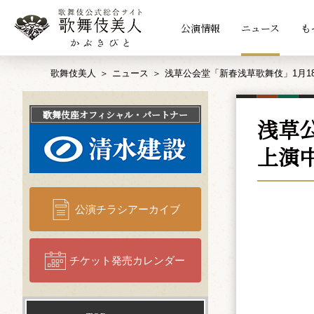
公演情報
ニュース
も
歌舞伎美人
ニュース
浅草公会堂「新春浅草歌舞伎」1月1
歌舞伎座
オフィシャル・パートナー
浅草
上演
公演チラシアーカイブ
チケット発売カレンダー