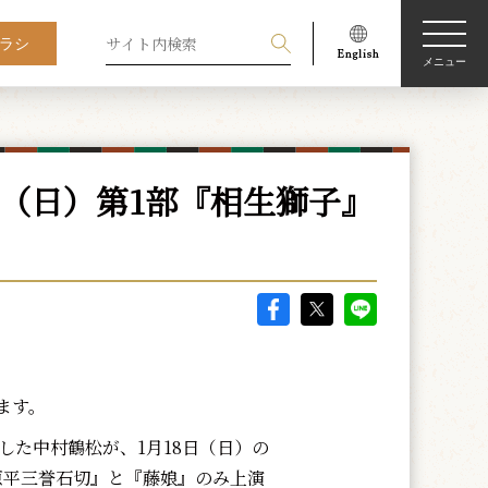
ラシ
メニュー
日（日）第1部『相生獅子』
ます。
した中村鶴松が、1月18日（日）の
原平三誉石切』と『藤娘』のみ上演