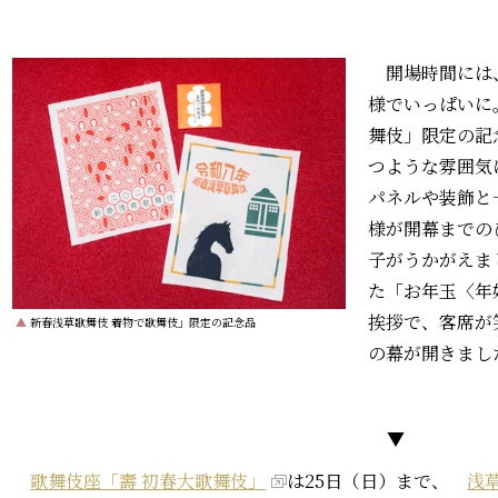
開場時間には
様でいっぱいに
舞伎」限定の記
つような雰囲気
パネルや装飾と
様が開幕までの
子がうかがえま
た「お年玉〈年
挨拶で、客席が
▲
新春浅草歌舞伎 着物で歌舞伎」限定の記念品
の幕が開きまし
▼
歌舞伎座「壽 初春大歌舞伎」
は25日（日）まで、
浅