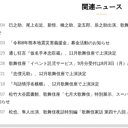
関連ニュース
/04
巳之助、尾上右近、新悟、橋之助、染五郎、辰之助出演、歌舞
せ
/03
「令和8年熊本地震災害義援金」募金活動のお知らせ
/29
通し狂言『仮名手本忠臣蔵』、11月歌舞伎座で上演決定
/28
歌舞伎座「イベント託児サービス」9月分受付は8月3日（月）
/21
『忠僕元助』、12月歌舞伎座で上演決定
/18
『与話情浮名横櫛』、12月歌舞伎座で上演決定
/07
松竹大谷図書館、歌舞伎座「七月大歌舞伎」特別展示、スー
知らせ
/07
松也、隼人出演、歌舞伎夜話特別編「歌舞伎家話 第四十八回