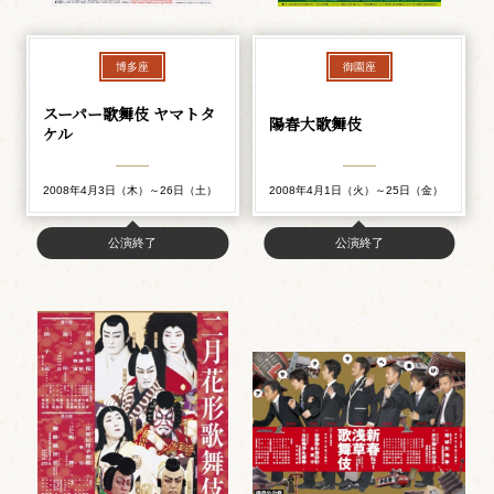
博多座
御園座
スーパー歌舞伎 ヤマトタ
陽春大歌舞伎
ケル
2008年4月3日（木）～26日（土）
2008年4月1日（火）～25日（金）
公演終了
公演終了