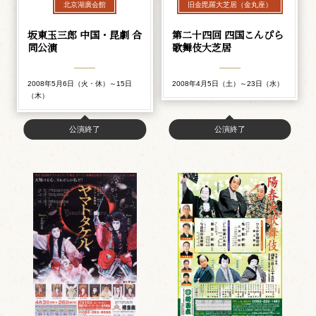
北京湖廣会館
旧金毘羅大芝居（金丸座）
坂東玉三郎 中国・昆劇 合
第二十四回 四国こんぴら
同公演
歌舞伎大芝居
2008年5月6日（火・休）～15日
2008年4月5日（土）～23日（水）
（木）
公演終了
公演終了