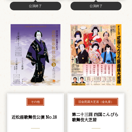
公演終了
公演終了
その他
旧金毘羅大芝居（金丸座）
第二十三回 四国こんぴら
近松座歌舞伎公演 No.18
歌舞伎大芝居