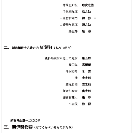
井筒屋お松
歌女之丞
手代権九郎
松之助
三原有右衛門
錦
弥
※
山崎屋与五郎
錦之助
藤屋都
魁
春
二、
紅葉狩
新歌舞伎十八番の内
（もみじがり）
更科姫実は戸隠山の鬼女
染五郎
局田毎
高麗蔵
侍女野菊
米
吉
山神
金太郎
腰元岩橋
吉之助
従者左源太
廣太郎
従者右源太
亀
寿
平維茂
松
緑
紀有常生誕一二〇〇年
三、競伊勢物語
（だてくらべいせものがたり）