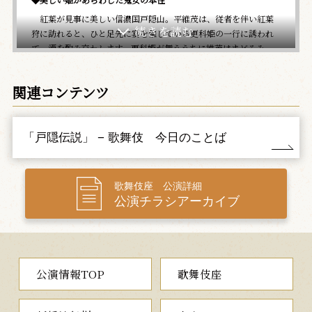
紅葉が見事に美しい信濃国戸隠山。平維茂は、従者を伴い紅葉
狩に訪れると、ひと足先に宴を催している更科姫の一行に誘われ
て、酒を酌み交わします。更科姫が舞ううちに維茂はまどろみ、
姫たちは姿を消します。そこに山神が現れ、更科姫は実はこの山
に棲む鬼女であると警告します。目覚めた維茂は、鬼女の正体を
関連コンテンツ
顕した更科姫に立ち向かい、松の大木の上まで追いつめ…。
紅葉の鮮やかな舞台を背景に、竹本、常磐津、長唄の三方掛合
の舞踊です。美しい姫から猛々しい鬼女への変化もみどころの大
曲をお楽しみください。
「戸隠伝説」 − 歌舞伎 今日のことば
三、競伊勢物語
（だてくらべいせものがたり）
歌舞伎座 公演詳細
◆忠義のはざまで紀有常が下した苦渋の決断
公演チラシアーカイブ
文徳帝（もんとくてい）の跡目争いで、朝廷では惟喬（これた
か）親王と惟仁（これひと）親王が対立していました。大和国春
日野に住む小由（こよし）の娘信夫（しのぶ）は、玉水渕で惟喬
親王方に奪われていた神鏡を銅羅の鐃八（にょうはち）と争いな
がら手に入れたのも、夫の豆四郎（まめしろう）が惟仁親王方の
公演情報TOP
歌舞伎座
旧臣の子であり、忠義を立てさせたい一心からのことでした。一
方、紀有常（きのありつね）が小由の住居を訪れ、信夫を返して
ほしいと申し入れますが拒まれます。信夫は実は有常の娘で、訳