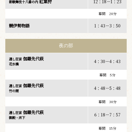
紅葉狩
12：18－1：23
新歌舞伎十八番の内
幕間 20分
競伊勢物語
1：43－3：50
夜の部
伽羅先代萩
通し狂言
4：30－4：43
花水橋
幕間 5分
伽羅先代萩
通し狂言
4：48－5：48
竹の間
幕間 30分
伽羅先代萩
通し狂言
6：18－7：57
御殿・床下
幕間 15分