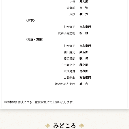
小槙
児太郎
栄御前
吉
弥
八汐
歌
六
〈床下〉
仁木弾正
吉右衛門
荒獅子男之助
松 緑
〈対決・刃傷〉
仁木弾正
吉右衛門
細川勝元
染五郎
渡辺民部
歌
昇
山中鹿之介
種之助
大江鬼貫
由次郎
山名宗全
友右衛門
渡辺外記左衛門
歌
六
※松本錦吾休演につき、配役変更にて上演いたします。
みどころ