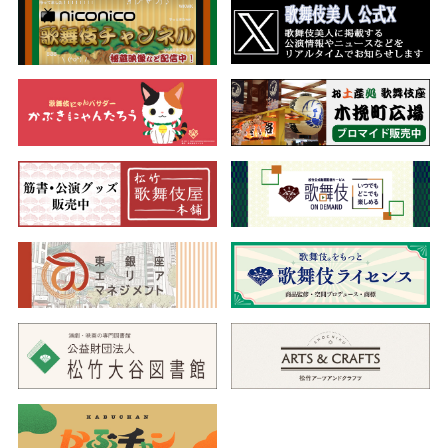
が相続することになりましたが、仁木弾正を始めとする悪臣たち
は、鶴千代暗殺を画策します。鶴千代の乳人政岡は、我が子の千
松と共に御殿にこもり、若君を懸命に守っています。そこへ弾正
の妹八汐をはじめ、沖の井らが現れ、八汐は政岡を追い落とそう
としますが、その企みは失敗します。
御殿
政岡は鶴千代と千松のために自ら御膳の用意をします。そこへ
現れたのは管領山名宗全の妻栄御前。栄御前は鶴千代への見舞い
と称し、毒入りの菓子を鶴千代に勧めますが、そのとき、千松が
飛び出して菓子を口にします。そこで八汐は、悪事が露見しない
よう千松を懐刀で殺しますが、涙ひとつみせない政岡の様子か
ら、若君と千松を取り替えたと勘違いした栄御前は、政岡に足利
家横領を企む一味の連判状を渡します。その後、ひとりその場に
残り、千松の死を嘆き悲しむ政岡に八汐が刃を向けますが、逆に
政岡は我が子の仇を討ち取ります。しかしそこへ一匹の鼠が現
れ、連判状を奪い去ってしまうのでした。
床下
御殿の床下で鶴千代を守る荒獅子男之助は、鼠を捕らえようと
しますが、実はこの鼠は仁木弾正が妖術で姿を変えたもので、弾