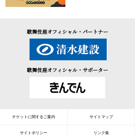
正は中空へと姿を消すのでした。
対決
足利家のお家騒動は、幕府の問注所で裁かれることとなり、仁
歌舞伎座オフィシャル・パートナー
木弾正ら悪臣たちと、渡辺外記左衛門ら忠臣たちが管領山名宗全
の前に集います。しかし弾正方に味方している宗全は、弾正たち
に有利な評決を下します。そこへ管領細川勝元が駆け付け、弾正
たちの企みを暴き、見事にやり込めると、外記左衛門たちを勝訴
に導きます。
歌舞伎座オフィシャル・サポーター
刃傷
追い込まれた弾正は外記左衛門に斬りかかりますが、死闘の
末、外記左衛門が弾正の止めを刺します。勝元は、傷ついた外記
左衛門に、鶴千代の家督相続を許した幕府からの書面を与えて、
褒め称えるのでした。
仙台伊達藩で実際に起こったお家騒動を題材にし、各場ともみ
チケットに関するご案内
サイトマップ
どころの多い人気演目です。今回は通し狂言にてご覧いただきま
す。
サイトポリシー
リンク集