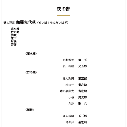
夜の部
伽羅先代萩
通し狂言
（めいぼくせんだいはぎ）
花水橋
竹の間
御殿
床下
対決
刃傷
〈花水橋〉
足利頼兼
梅
玉
絹川谷蔵
又五郎
〈竹の間〉
乳人政岡
玉三郎
沖の井
菊之助
鳶の嘉藤太
吉之助
小槙
児太郎
八汐
歌
六
〈御殿〉
乳人政岡
玉三郎
沖の井
菊之助