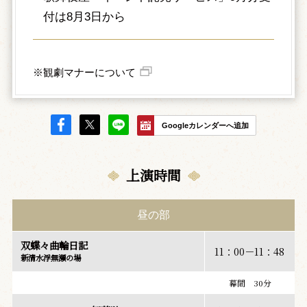
付は8月3日から
※観劇マナーについて
Googleカレンダーへ追加
上演時間
昼の部
双蝶々曲輪日記
11：00－11：48
新清水浮無瀬の場
幕間 30分