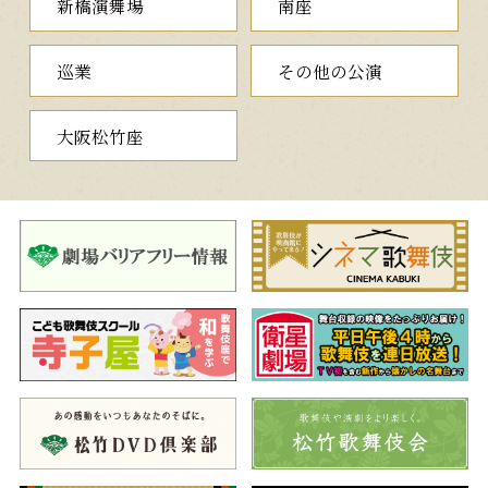
新橋演舞場
南座
あって小由に託していたのです。有常が今、自分の娘として育て
ている井筒姫は、実は先帝の子であり、在原業平と深い仲。惟喬
親王はそうとは知らずに井筒姫を所望するので、二人を助けるた
巡業
その他の公演
めに、有常は姿形のよく似た信夫と豆四郎に自らの思いを伝
え…。
大阪松竹座
王朝時代を舞台に、「伊勢物語」の趣向を巧みに取り入れた作
品です。歌舞伎座ではじつに半世紀ぶりの上演となります。
夜の部
伽羅先代萩
通し狂言
（めいぼくせんだいはぎ）
花水橋
奥州の大名足利頼兼は廓通いの帰りがけ、鎌倉花水橋でお家乗
っ取りを企む悪人たちに襲われますが、力士の絹川谷蔵によって
救われます。
竹の間