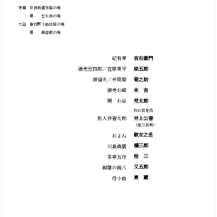
序幕
奈良街道茶店の場
同 玉水渕の場
大詰
春日野小由住居の場
同 奥座敷の場
紀有常
吉右衛門
絹売豆四郎／在原業平
染五郎
娘信夫／井筒姫
菊之助
絹売お崎
米
吉
同 お谷
児太郎
初お目見得
旅人倅春太郎
井上公春
（桂三長男）
歌女之丞
およね
橘三郎
川島典膳
桂
三
茶亭五作
又五郎
銅羅の鐃八
東
蔵
母小由