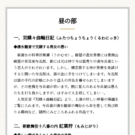
昼の部
一、双蝶々曲輪日記
（ふたつちょうちょうくるわにっき）
◆清水観音で交錯する男女の思い
新清水の料亭浮無瀬（うかむせ）。藤屋の遊女吾妻には豪商山
崎屋の若旦那与五郎、都には元は侍で今は笛売りの南与兵衛とい
う恋人がそれぞれいます。しかし、横恋慕する侍が吾妻を身請け
すると聞いた与五郎は、店の金に手をつけてしまいます。与五郎
は店の手代の計略にかかり盗人の汚名を着せられてしまいます
が、その危機を与兵衛が救います。腕に覚えのある与兵衛は悪人
たちを打ち負かしますが、はずみで人を殺してしまい…。
人気狂言『双蝶々曲輪日記』より、上演の珍しい序幕の場面を
ご覧に入れます。与兵衛が清水観音の舞台から傘を差して飛び降
りる趣向など、随所にみどころあふれる作品です。
二、
紅葉狩
新歌舞伎十八番の内
（もみじがり）
◆美しい姫があらわした鬼女の本性