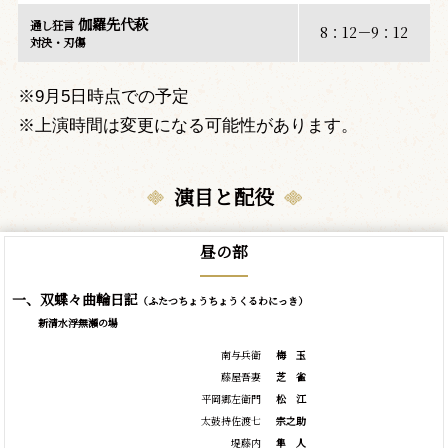
伽羅先代萩
通し狂言
8：12－9：12
対決・刃傷
※9月5日時点での予定
※上演時間は変更になる可能性があります。
演目と配役
昼の部
一、双蝶々曲輪日記
（ふたつちょうちょうくるわにっき）
新清水浮無瀬の場
南与兵衛
梅
玉
藤屋吾妻
芝
雀
平岡郷左衛門
松
江
太鼓持佐渡七
宗之助
堤藤内
隼
人