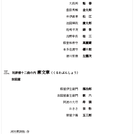
大政所
魁
春
豊臣秀頼
金太郎
井伊直孝
松
江
池田輝政
廣太郎
斑鳩平次
錦
吾
浅野幸長
桂
三
藤堂和泉守
高麗蔵
本多佐渡守
彌十郎
徳川家康
左團次
三、
廓文章
玩辞楼十二曲の内
（くるわぶんしょう）
吉田屋
藤屋伊左衛門
鴈治郎
吉田屋喜左衛門
歌
六
阿波の大尽
寿
猿
おきさ
吉
弥
扇屋夕霧
玉三郎
河竹黙阿弥 作