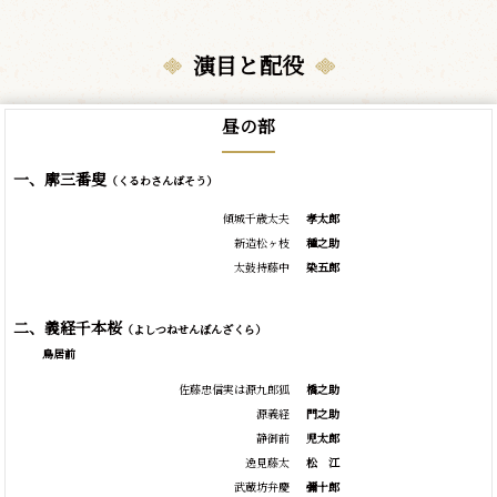
演目と配役
昼の部
一、廓三番叟
（くるわさんばそう）
傾城千歳太夫
孝太郎
新造松ヶ枝
種之助
太鼓持藤中
染五郎
二、義経千本桜
（よしつねせんぼんざくら）
鳥居前
佐藤忠信実は源九郎狐
橋之助
源義経
門之助
静御前
児太郎
逸見藤太
松
江
武蔵坊弁慶
彌十郎