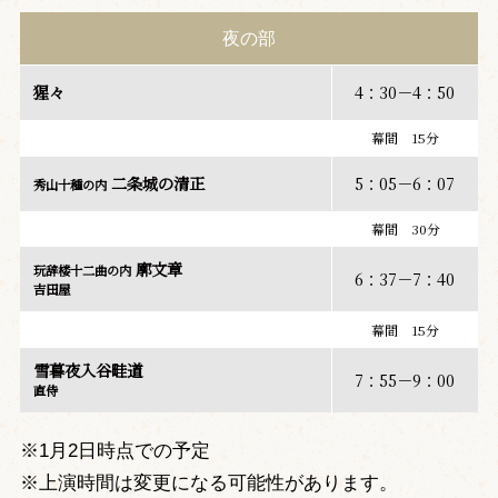
夜の部
猩々
4：30－4：50
幕間 15分
二条城の清正
5：05－6：07
秀山十種の内
幕間 30分
廓文章
玩辞楼十二曲の内
6：37－7：40
吉田屋
幕間 15分
雪暮夜入谷畦道
7：55－9：00
直侍
※1月2日時点での予定
※上演時間は変更になる可能性があります。