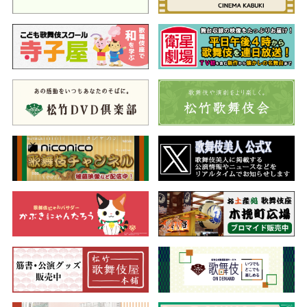
を見るやたちまち姿を変える真柴。実はその正体は伯母に化けた
茨木童子で…。
新古演劇十種のひとつで、真柴は、前半は品格ある老婆、後半
は鬼の本性を顕し、凄味ある物の怪として大立廻りを見せます。
松羽目舞踊の名作にご期待ください。
夜の部
一、猩々
（しょうじょう）
◆霊獣が魅せる祝いの舞
中国は揚子のほとり。酒を好物とする猩々が、酒売りのもとに
現れ、今日も酒を所望します。猩々はうれしそうに酒を飲むと上
機嫌となり、酒の徳を謳いながら舞を舞って見せます。やがて
猩々は、いくら飲んでも尽きない酒壷を酒売りに与えると去って
いくのでした。
水の中に棲む酒好きで無邪気な中国の伝説の霊獣、猩々を巧み
に表現した、格調高い華やかな舞踊をご覧いただきます。