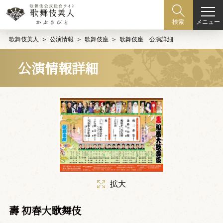
メニュー
検索
歌舞伎美人
公演情報
歌舞伎座
歌舞伎座 公演詳細
公演情報詳細
拡大
壽 初春大歌舞伎