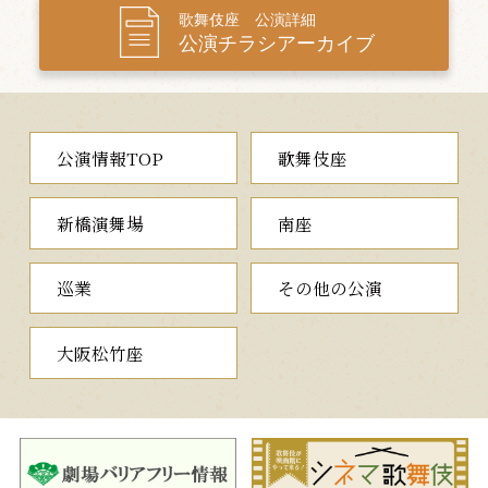
三、梶原平三誉石切
歌舞伎座 公演詳細
（かじわらへいぞうほまれのいしき
公演チラシアーカイブ
り）
◆名将が刀にこめた密かな決意
梶原平三景時が、大庭景親ら平家方の武将が居並ぶ鎌倉の鶴ヶ
岡八幡宮に参詣するところ、青貝師六郎太夫と娘の梢が重宝の刀
公演情報TOP
歌舞伎座
を売りに訪れます。刀の目利きを頼まれた景時は、名刀であると
鑑定しますが、二人の人間を重ねて斬る「二つ胴」で斬れ味を試
すことになります。ところが試し斬りに必要な死罪の囚人は一人
新橋演舞場
南座
しかおらず、娘のために金の工面をしたい六郎太夫が志願します。
試し斬りを請け負った梶原は、一気に刀を振り下ろしますが…。
梶原景時を、情と智を兼ね備えた捌き役として描いた作品で
巡業
その他の公演
す。時代物の名作をお楽しみください。
四、
茨木
新古演劇十種の内
（いばらき）
大阪松竹座
◆老女から鬼への変貌がみどころの舞踊
京の都、羅生門で鬼の片腕を斬り落とし、手柄をあげた渡辺源
次綱は、鬼が腕を取り戻しに来るのに備えて、館で物忌みをして
います。そこへ伯母の真柴が訪れ、久しぶりの面会を求めます。
たっての願いに綱は断り切れずに中へ招き入れますが、鬼の片腕