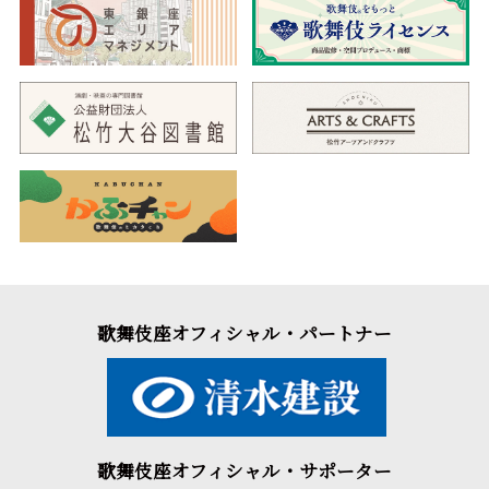
二、
二条城の清正
秀山十種の内
（にじょうじょうのきよま
さ）
◆秀頼の成長を見守る清正の心中
加藤清正は、豊臣秀吉への恩を忘れず、一子の秀頼に仕えてい
ます。豊臣方と徳川方が対立する折、豊臣家の取り潰しをもくろ
む徳川家康は、秀頼を二条城に招待します。対処の仕方に頭を悩
ませる清正ですが、秀頼は対面を決意。清正は病身を押して二条
城へと向かいます。秀頼は、家康が諸大名や大政所を従える中、
立派に対応し、清正も毅然とした態度で秀頼を守り抜き、対面を
無事済ませます。その帰途の船上で、清正は秀頼の成長を頼もし
く見つめ…。
清正は剛毅な姿勢と弁舌のたくみさ、そして秀頼への愛情など
魅力溢れる人物として丹念に描かれています。秀山十種のひとつ
である名作をご堪能ください。
歌舞伎座オフィシャル・パートナー
三、
廓文章
玩辞楼十二曲の内
（くるわぶんしょう）
◆男女の恋模様がみどころの上方和事の代表作
大坂新町にある吉田屋に、編笠をかぶり紙衣姿の男が現れま
す。主人の喜左衛門が対面すると、放蕩の末に勘当されていた藤
歌舞伎座オフィシャル・サポーター
屋の若旦那伊左衛門であることに気付きます。恋人の夕霧太夫に