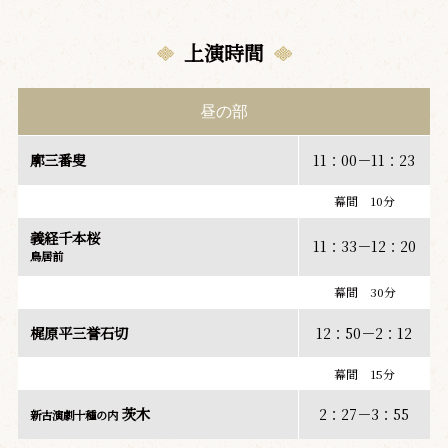
上演時間
昼の部
廓三番叟
11：00－11：23
幕間 10分
義経千本桜
11：33－12：20
鳥居前
幕間 30分
梶原平三誉石切
12：50－2：12
幕間 15分
茨木
2：27－3：55
新古演劇十種の内