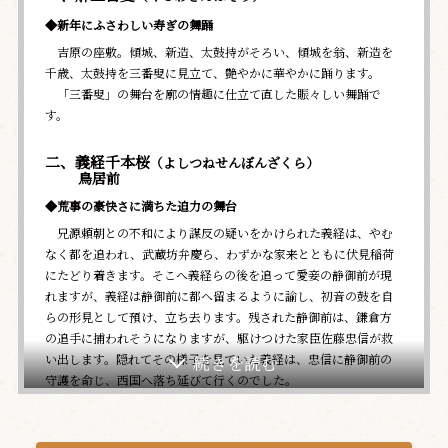
◆新年にふさわしい寿ぎの舞踊
吉原の座敷。傾城、新造、太鼓持がそろい、傾城を翁、新造を
千歳、太鼓持を三番叟に見立て、艶やかに華やかに踊ります。
「三番叟」の舞台を廓の情趣に仕立て直した賑々しい舞踊で
す。
二、義経千本桜
（よしつねせんぼんざくら）
鳥居前
◆荒事の豪快さに満ちた迫力の舞台
兄源頼朝との不和により謀反の疑いをかけられた義経は、やむ
なく都を追われ、武蔵坊弁慶ら、わずかな家来とともに伏見稲荷
にたどり着きます。そこへ義経らの後を追って愛妾の静御前が現
れますが、義経は静御前に都へ留まるように諭し、初音の鼓を自
らの形見として預け、立ち去ります。残された静御前は、鎌倉方
の追手に捕われそうになりますが、駆けつけた家臣佐藤忠信が救
い出します。隠れてその様子を見ていた義経は、忠信に静御前の
守護を命じ、西国へ落ち延びて行くのでした。
『義経千本桜』より、狐忠信が豪快な荒事で活躍する一幕をご
覧いただきます。