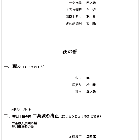
士卒軍藤
門之助
太刀持音若
左
近
家臣宇源太
歌
昇
渡辺源次綱
松
緑
夜の部
一、猩々
（しょうじょう）
猩々
梅
玉
酒売り
松
緑
猩々
橋之助
吉田絃二郎 作
二、
二条城の清正
秀山十種の内
（にじょうじょうのきよまさ）
二条城大広間の場
淀川御座船の場
加藤清正
幸四郎