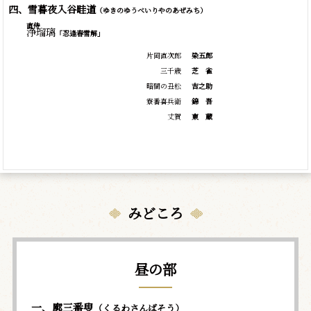
四、雪暮夜入谷畦道
（ゆきのゆうべいりやのあぜみち）
直侍
浄瑠璃
「忍逢春雪解」
片岡直次郎
染五郎
三千歳
芝
雀
暗闇の丑松
吉之助
寮番喜兵衛
錦
吾
丈賀
東
蔵
みどころ
昼の部
一、廓三番叟
（くるわさんばそう）