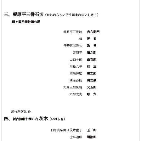
三、梶原平三誉石切
（かじわらへいぞうほまれのいしきり）
鶴ヶ岡八幡社頭の場
梶原平三景時
吉右衛門
梢
芝
雀
俣野五郎景久
歌
昇
奴菊平
種之助
山口十郎
由次郎
川島八平
桂
三
岡崎将監
宗之助
剣菱呑助
男女蔵
大庭三郎景親
又五郎
六郎太夫
歌
六
河竹黙阿弥 作
四、
茨木
新古演劇十種の内
（いばらき）
伯母真柴実は茨木童子
玉三郎
士卒運藤
鴈治郎