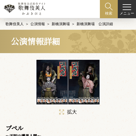
メニュー
検索
歌舞伎美人
公演情報
新橋演舞場
新橋演舞場 公演詳細
公演情報詳細
拡大
プペル
～天明の護美人間～