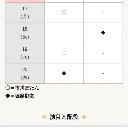
17
〇
-
（月）
18
-
◆
（火）
19
〇
-
（水）
20
◆
-
（木）
〇＝市川ぼたん
◆＝堀越勸玄
演目と配役