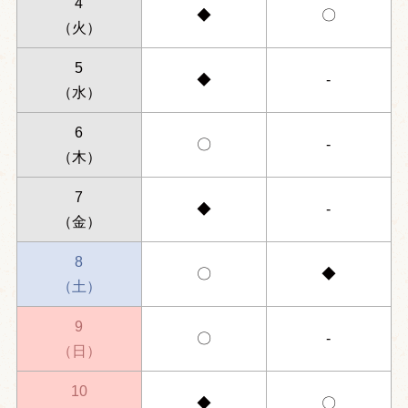
4
◆
〇
（火）
5
◆
-
（水）
6
〇
-
（木）
7
◆
-
（金）
8
〇
◆
（土）
9
〇
-
（日）
10
◆
〇