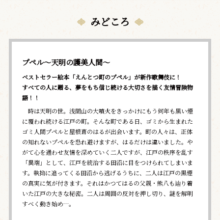
みどころ
プペル～天明の護美人間～
ベストセラー絵本「えんとつ町のプペル」が新作歌舞伎に！
すべての人に贈る、夢をもち信じ続ける大切さを描く友情冒険物
語！！
時は天明の世。浅間山の大噴火をきっかけにもう何年も黒い煙
に覆われ続ける江戸の町。そんな町である日、ゴミから生まれた
ゴミ人間プペルと屋根葺のはるが出会います。町の人々は、正体
の知れないプペルを恐れ避けますが、はるだけは違いました。や
がて心を通わせ友情を深めていく二人ですが、江戸の秩序を乱す
「異端」として、江戸を統治する田沼に目をつけられてしまいま
す。執拗に追ってくる田沼から逃げるうちに、二人は江戸の黒煙
の真実に気が付きます。それはかつてはるの父親・熊八も辿り着
いた江戸の大きな秘密。二人は周囲の反対を押し切り、謎を解明
すべく動き始め…。