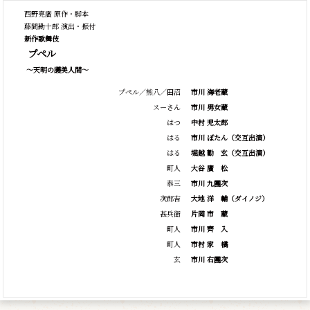
西野亮廣 原作・脚本
藤間勘十郎 演出・振付
新作歌舞伎
プペル
～天明の護美人間～
プペル／熊八／田沼
市川 海老蔵
スーさん
市川 男女蔵
はつ
中村 児太郎
はる
市川 ぼたん（交互出演）
はる
堀越
勸
玄（交互出演）
町人
大谷
廣
松
泰三
市川 九團次
次郎吉
大地
洋
輔（ダイノジ）
甚兵衛
片岡
市
蔵
町人
市川
齊
入
町人
市村
家
橘
玄
市川 右團次