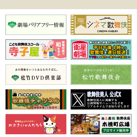
夜の部
一、
矢の根
歌舞伎十八番の内
（やのね）
荒事のおおらかさと洒落っ気に満ちた祝祭劇
紅梅白梅が咲き誇る正月。曽我五郎が父の敵、工藤祐経を討つ
ために大きな矢の根を研いでいます。そこへ、大薩摩の太夫が年
始の挨拶に訪れ、お年玉に宝船の絵を持参します。これを喜ぶ五
郎は、その絵を枕に敷いてうたた寝を始めると…。
荒事の典型的な扮装の主人公・曽我五郎による元禄見得をはじ
め、馬に乗っての花道の引っ込みなど、見どころ満載の歌舞伎十
八番。縁起良く、活力みなぎる舞台をお楽しみいただきます。
二、児雷也豪傑譚話
（じらいやごうけつものがたり）
八代目團十郎初演より六代伝える由縁の狂言
幼い頃に父を亡くし、今は義賊となった児雷也。ある日、越後
国の山奥で出会った仙人・仙素道人は、謀反の濡れ衣を着せられ
て討たれた児雷也の父の最期の様子を明かすと、児雷也に妖術の