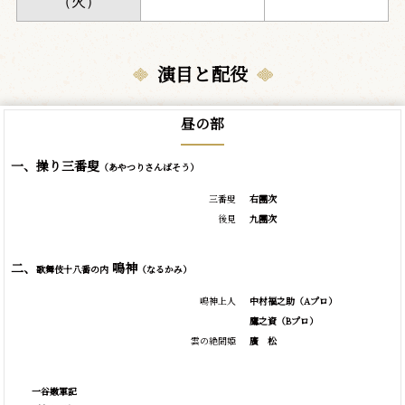
（火）
演目と配役
昼の部
一、操り三番叟
（あやつりさんばそう）
三番叟
右團次
後見
九團次
二、
鳴神
歌舞伎十八番の内
（なるかみ）
鳴神上人
中村福之助
（Aプロ）
鷹之資
（Bプロ）
雲の絶間姫
廣
松
一谷嫩軍記