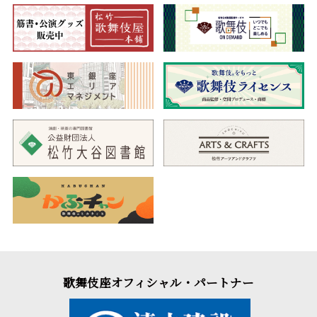
秘伝をすべて伝授。蝦蟇の妖術を習得した児雷也は、父の仇を討
つべく旅立ちます…。
河竹黙阿弥作、八世團十郎によって初演され、大切に受け継が
れてきた市川團十郎家所縁の名作。蝦蟇の妖術を駆使し、縦横無
尽な活躍で魅せる義賊・児雷也は、浮世絵をはじめ、講談や映画
の題材に取り入れられ、人々の心躍らせる英雄として長らく愛さ
れてきました。歌舞伎ならではの仕掛けをふんだんに盛り込ん
だ、様式美あふれる舞台にご期待ください。
三、
春興鏡獅子
新歌舞伎十八番の内
（しゅんきょうかがみ
じし）
格調高い歌舞伎舞踊の大曲
新年を迎えた江戸城大奥。将軍家の新年恒例行事であるお鏡曳
きが執り行われ、その余興として小姓弥生の踊りを披露すること
となります。恥じらいを見せながら、袱紗や扇子を使って舞い始
める弥生。やがて祭壇に祀られた獅子頭を手にして踊り始める
と…。
九世團十郎が選定した新歌舞伎十八番の一つで、可憐な小姓弥
歌舞伎座オフィシャル・パートナー
生と、獅子の精のダイナミックな踊りが魅力の格調高く華麗な歌
舞伎舞踊の大作です。