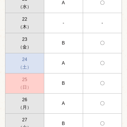
A
〇
（水）
22
-
-
（木）
23
B
〇
（金）
24
A
〇
（土）
25
B
〇
（日）
26
A
〇
（月）
27
B
〇