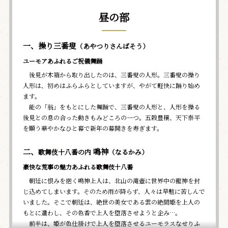
昼の部
一、操り三番叟
（あやつりさんばそう）
ユーモアあふれるご祝儀舞踊
後見が木箱から取り出したのは、三番叟の人形。三番叟の操り
人形は、初めはふらふらとしていますが、やがて軽快に踊り始め
ます。
能の「翁」をもとにした舞踊で、三番叟の人形と、人形を操る
後見との息の合った動きもみどころの一つ。五穀豊穣、天下泰平
を願う華やかなひと幕で新年の幕開きを寿ぎます。
二、
鳴神
歌舞伎十八番の内
（なるかみ）
豪快な荒事の魅力あふれる歌舞伎十八番
朝廷に恨みを抱く鳴神上人は、北山の滝壺に世界中の龍神を封
じ込めてしまいます。そのため雨が降らず、人々は旱魃に苦しんで
いました。そこで朝廷は、絶世の美女である雲の絶間姫を上人の
もとに遣わし、その色香で上人を堕落させようと企み…。
前半は、姫が色仕掛けで上人を堕落させるユーモラスなせりふ