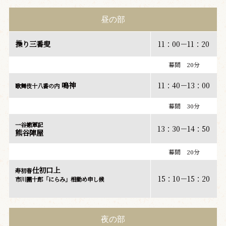
昼の部
操り三番叟
11：00－11：20
幕間 20分
鳴神
11：40－13：00
歌舞伎十八番の内
幕間 30分
一谷嫩軍記
13：30－14：50
熊谷陣屋
幕間 20分
仕初口上
寿初春
15：10－15：20
市川團十郎「にらみ」相勤め申し候
夜の部