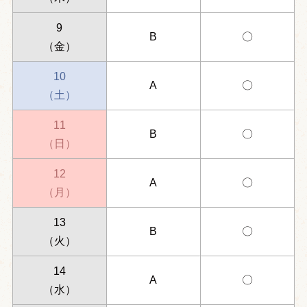
9
B
〇
（金）
10
A
〇
（土）
11
B
〇
（日）
12
A
〇
（月）
13
B
〇
（火）
14
A
〇
（水）