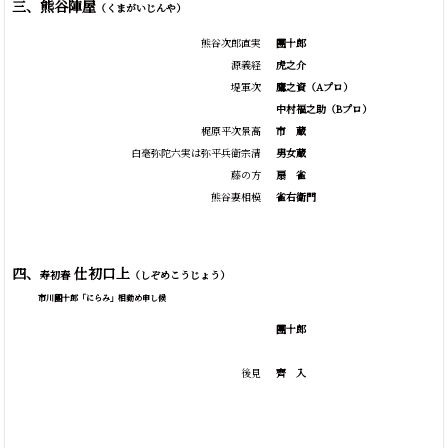
三、熊谷陣屋
（くまがいじんや）
熊谷次郎直実
團十郎
源義経
虎之介
堤軍次
鷹之資
（Aプロ）
中村福之助
（Bプロ）
梶原平次景高
市
蔵
白毫弥陀六実は弥平兵衛宗清
男女蔵
藤の方
扇
雀
熊谷妻相模
雀右衛門
四、
仕初口上
寿初春
（しぞめこうじょう）
市川團十郎「にらみ」相勤め申し候
團十郎
後見
齊
入