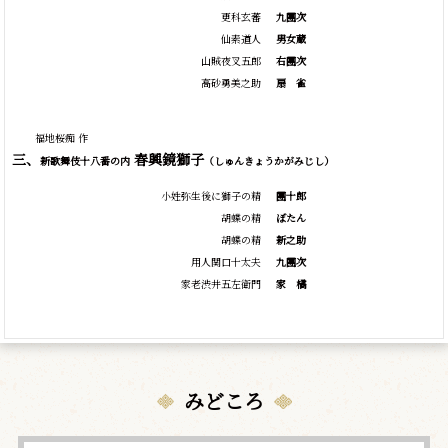
更科玄蕃
九團次
仙素道人
男女蔵
山賊夜叉五郎
右團次
高砂勇美之助
扇
雀
福地桜痴 作
三、
春興鏡獅子
新歌舞伎十八番の内
（しゅんきょうかがみじし）
小姓弥生後に獅子の精
團十郎
胡蝶の精
ぼたん
胡蝶の精
新之助
用人関口十太夫
九團次
家老渋井五左衛門
家
橘
みどころ