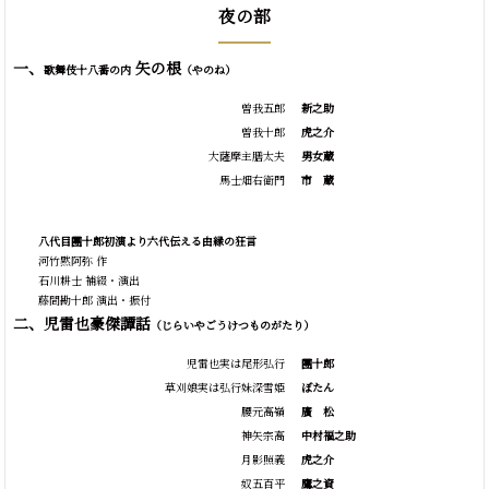
夜の部
一、
矢の根
歌舞伎十八番の内
（やのね）
曽我五郎
新之助
曽我十郎
虎之介
大薩摩主膳太夫
男女蔵
馬士畑右衛門
市
蔵
八代目團十郎初演より六代伝える由縁の狂言
河竹黙阿弥 作
石川耕士 補綴・演出
藤間勘十郎 演出・振付
二、児雷也豪傑譚話
（じらいやごうけつものがたり）
児雷也実は尾形弘行
團十郎
草刈娘実は弘行妹深雪姫
ぼたん
腰元高嶺
廣
松
神矢宗高
中村福之助
月影照義
虎之介
奴五百平
鷹之資