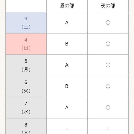
昼の部
夜の部
3
A
〇
（土）
4
B
〇
（日）
5
A
〇
（月）
6
B
〇
（火）
7
A
〇
（水）
8
-
-
（木）