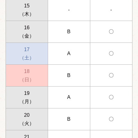
15
-
-
（木）
16
B
〇
（金）
17
A
〇
（土）
18
B
〇
（日）
19
A
〇
（月）
20
B
〇
（火）
21