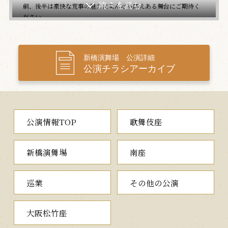
劇、後半は豪快な荒事の魅力に富んだ見応えある舞台にご期待く
ださい。
三、熊谷陣屋
（くまがいじんや）
戦乱の世に翻弄された武将の心情
新橋演舞場 公演詳細
公演チラシアーカイブ
源平争乱の時代。自らの陣屋に戻った源氏の武将・熊谷直実
は、妻の相模に息子小次郎の活躍と、平家の公達敦盛を討ったこ
とを明かします。そこへ敦盛の母藤の方が現れ、直実に斬りかか
ります。やがて源義経による敦盛の首実検が行われると…。
熊谷直実の武将としての生き様、そして戦乱ゆえの悲劇が描か
公演情報TOP
歌舞伎座
れる義太夫狂言の傑作。親子の情、世の無常さ、人生の儚さが胸
を打つ、重厚な時代物です。
新橋演舞場
南座
四、
仕初口上
寿初春
（しぞめこうじょう）
新年の幕開きにふさわしいひと幕
巡業
その他の公演
市川團十郎が、柿色の裃にまさかり髷姿で初春のご挨拶を申し
上げる『口上』。市川團十郎家に伝わる「にらみ」をご覧いただ
くと、その一年の邪気を払うといわれており、新年に相応しいひ
大阪松竹座
と幕をお目にかけます。