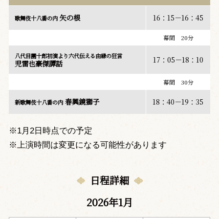
矢の根
16：15－16：45
歌舞伎十八番の内
幕間 20分
八代目團十郎初演より六代伝える由縁の狂言
17：05－18：10
児雷也豪傑譚話
幕間 30分
春興鏡獅子
18：40－19：35
新歌舞伎十八番の内
※1月2日時点での予定
※上演時間は変更になる可能性があります
日程詳細
2026年1月