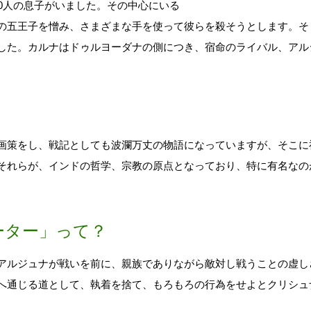
00人の息子がいました。その中心にいる
の五王子を憎み、さまざまな手を使って彼らを殺そうとします。そ
した。カルナはドゥルヨーダナの側につき、宿命のライバル、アル
策をし、戦記としても波瀾万丈の物語になっていますが、そこに
それらが、インドの哲学、宗教の原点となっており、特に有名なの
ーター」って？
ルジュナが戦いを前に、親族でありながら敵対し戦うことの虚し
へ通じる道として、執着を捨て、もろもろの行為をせよとクリシュ