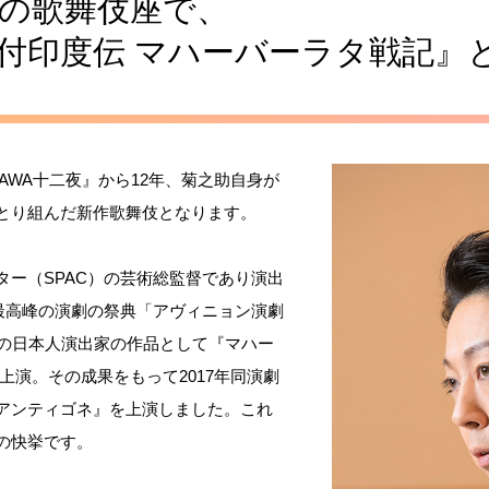
月の歌舞伎座で、
付印度伝 マハーバーラタ戦記』
AWA十二夜』から12年、菊之助自身が
とり組んだ新作歌舞伎となります。
ー（SPAC）の芸術総監督であり演出
界最高峰の演劇の祭典「アヴィニョン演劇
りの日本人演出家の作品として『マハー
上演。その成果をもって2017年同演劇
アンティゴネ』を上演しました。これ
の快挙です。