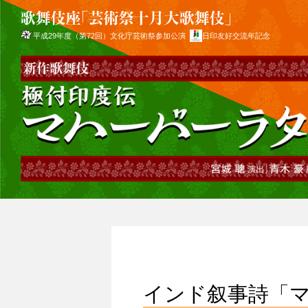
平成29年度（第72回）文化庁芸術祭参加公演
日印友好交流年記念
インド叙事詩「