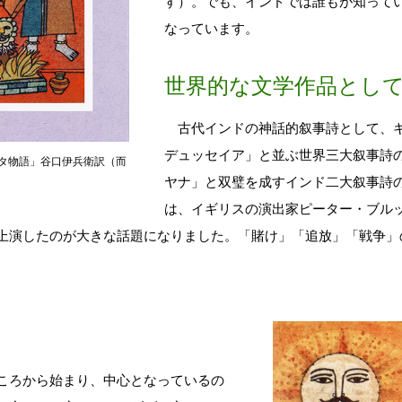
す）。でも、インドでは誰もが知ってい
なっています。
世界的な文学作品とし
古代インドの神話的叙事詩として、ギ
デュッセイア」と並ぶ世界三大叙事詩
タ物語」谷口伊兵衛訳（而
ヤナ」と双璧を成すインド二大叙事詩
は、イギリスの演出家ピーター・ブル
場で上演したのが大きな話題になりました。「賭け」「追放」「戦争」
ころから始まり、中心となっているの