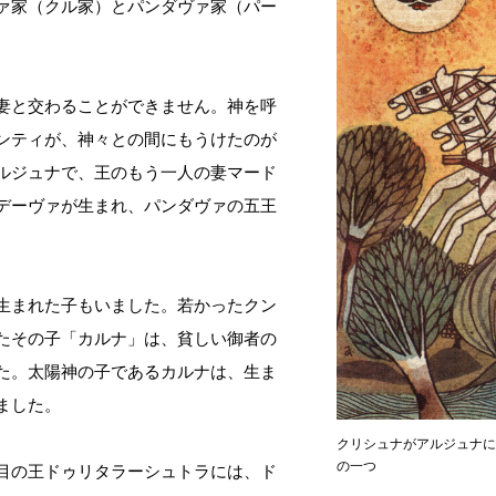
ァ家（クル家）とパンダヴァ家（パー
妻と交わることができません。神を呼
ンティが、神々との間にもうけたのが
ルジュナで、王のもう一人の妻マード
デーヴァが生まれ、パンダヴァの五王
生まれた子もいました。若かったクン
たその子「カルナ」は、貧しい御者の
た。太陽神の子であるカルナは、生ま
ました。
クリシュナがアルジュナ
の一つ
目の王ドゥリタラーシュトラには、ド