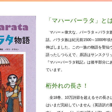
「マハーバーラタ」と
マハー＝偉大な、バーラタ＝バラタ族
話。バラタ族は紀元前1500～1000
伸ばしました。この一族の物語を聖仙
語ったしつらえで、原語はサンスクリ
『マハーバーラタ戦記』は後半部分に
ています。
桁外れの長さ！
全18巻、10万詩節を超えるその長さ
はいまだ完結していません（英語訳の