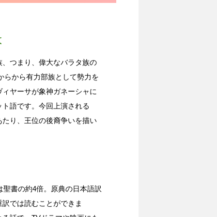
は
、つまり、偉大なバラタ族の
年頃からから有力部族として勢力を
ヴィヤーサが象神ガネーシャに
ット語です。今回上演される
あたり、王位の後裔争いを描い
は聖書の約4倍。原典の日本語訳
重訳では読むことができま