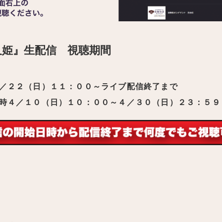
叉姫』生配信 視聴期間
／２２（日）１１：００～ライブ配信終了まで
時４／１０（日）１０：００～４／３０（日）２３：５９