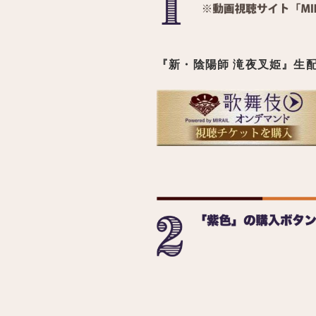
『新・陰陽師 滝夜叉姫』生