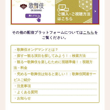
その他の配信プラットフォームについては
こちら
を
ご覧ください。
・歌舞伎オンデマンドとは？
・探すー観る演目を探してみよう！：検索方法
・観るー歌舞伎を楽しむために視聴準備！：視聴方
法・料金
・究めるー歌舞伎は知ると楽しい！：歌舞伎関連サー
ビスご紹介
・注意事項
・よくある質問
・お知らせ