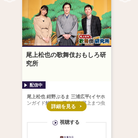
尾上松也の歌舞伎おもしろ研
究所
尾上松也 紺野ぶるま 三浦広平(イヤホ
ンガイド解説者) 尾上徳松 尾上まつ虫
詳細を見る
視聴する