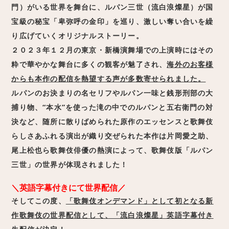
門）がいる世界を舞台に、ルパン三世（流白浪燦星）が国
宝級の秘宝「卑弥呼の金印」を巡り、激しい奪い合いを繰
り広げていくオリジナルストーリー。
２０２３年１２月の東京・新橋演舞場での上演時にはその
粋で華やかな舞台に多くの観客が魅了され、
海外のお客様
からも本作の配信を熱望する声が多数寄せられました。
ルパンのお決まりの名セリフやルパン一味と銭形刑部の大
捕り物、“本水”を使った滝の中でのルパンと五右衛門の対
決など、随所に散りばめられた原作のエッセンスと歌舞伎
らしさあふれる演出が織り交ぜられた本作は片岡愛之助、
尾上松也ら歌舞伎俳優の熱演によって、歌舞伎版「ルパン
三世」の世界が体現されました！
＼英語字幕付きにて世界配信／
そしてこの度、
「歌舞伎オンデマンド」として初となる新
作歌舞伎の世界配信として、「流白浪燦星」英語字幕付き