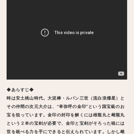
◆あらすじ◆
時は安土桃山時代。大泥棒・ルパン三世（流白浪燦星）と
その仲間の次元大介は、“卑弥呼の金印”という国宝級のお
宝を狙っています。金印の封印を解くには雄龍丸と雌龍丸
という２本の宝剣が必要で、金印と宝剣がそろった暁には
世を統べる力を手にできると伝えられています。しかし雌